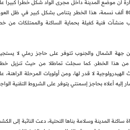
ة أن موضع المدينة داخل مجرى الواد شكل خطرا كبيرا عل
حياة الساكنة التي يقدر عددها بـ 80 ألف نسمة، هذا الخطر يتنامى بشكل كبير في ظل العو
ب منشآت فنية كفيلة بحماية الساكنة والممتلكات من خط
ن جهة الشمال والجنوب تتوفر على حاجز رملي لا يستجي
نة من هذا الخطر. كما سجلت تماطلا من حيث تنزيل خط
الهيدرولوجية لا قدر لها، ومن أولويات المرحلة الراهنة، عل
ار إليه أعلاه بحاجز إسمنتي يتوفر على الشروط التقنية الوا
ساكنة المدينة وسلامة بناها التحتية، دعت النائبة إلى الكش