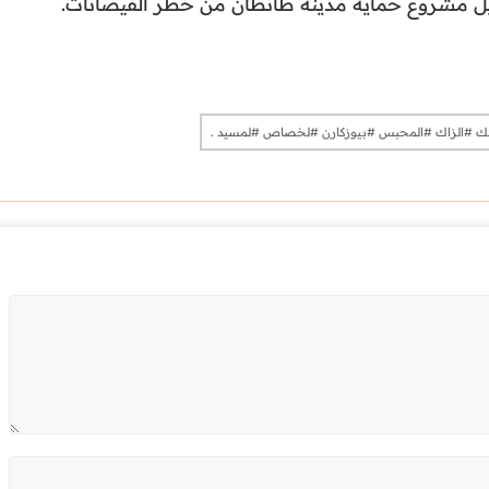
نزيل مشروع حماية مدينة طانطان من خطر الفيضانات.
صك #الزاك #المحبس #بيوزكارن #لخصاص #لمسيد .