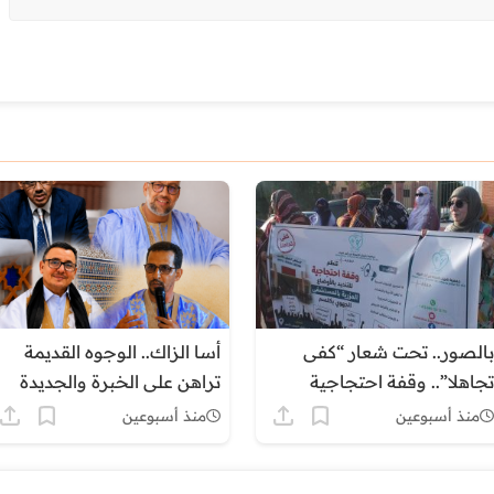
بالصور.. تحت شعار “كفى
أسا الزاك.. الوجوه القديمة
تجاهلا”.. وقفة احتجاجية
تراهن على الخبرة والجديدة
بكلميم للمطالبة بإنقاذ القطاع
ترفع شعار التغيير
منذ أسبوعين
منذ أسبوعين
الصحي بالجهة