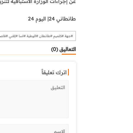
عن إجراءات الوزارة الاستباقية لت
طانطاني 24| اليوم 24
#جهة #كلميم #طانطان #الوطية #اسا #إفني #فا
التعاليق (0)
اترك تعليقاً