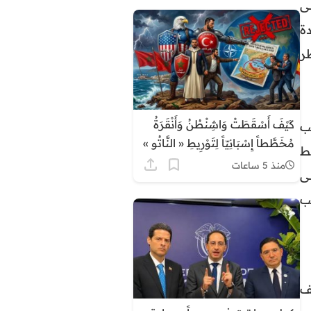
ى
دة
ر
كَيْفَ أَسْقَطَتْ وَاشِنْطُنُ وَأَنْقَرَةُ
ب
مُخَطَّطاً إِسْبَانِيّاً لِتَوْرِيطِ « النَّاتُو »
ط
فِي سَبْتَةَ وَمَلِيلِيَّةَ، وَكَيْفَ أَسْقَطَ
منذ 5 ساعات
ى
النَّاتُو « وَهْمَ الْحِمَايَةِ الْأَطْلَسِيَّةِ »
جب
وَأَجْبَرَ مَدْرِيدَ عَلَى الرُّضُوخِ
لِلْوَاقِعِيَّةِ مَعَ الرِّبَاطِ؟
ف