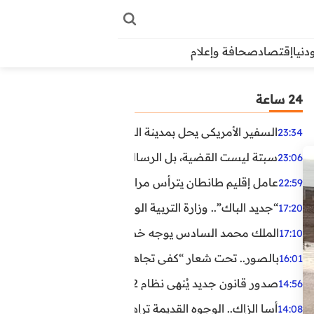
دنيا
إقتصاد
صحافة وإعلام
24 ساعة
السفير الأمريكي يحل بمدينة العيون في أول زيارة رسمية رفي
23:34
سبتة ليست القضية، بل الرسالة التي حملها البحر!
23:06
عامل إقليم طانطان يترأس مراسيم الإنصات للخطاب الملكي
22:59
“جديد الباك”.. وزارة التربية الوطنية تعتمد مستجدات لفائد
17:20
الملك محمد السادس يوجه خطابا ساميا إلى الأمة بمناسبة الذكرى الـ27 لتربع
17:10
بالصور.. تحت شعار “كفى تجاهلا”.. وقفة احتجاجية بكلميم ل
16:01
صدور قانون جديد يُنهي نظام 12 ساعة.. أعوان الحراسة الخاصة يستفيدون من المدة القانونية للشغل
14:56
أسا الزاك.. الوجوه القديمة تراهن على الخبرة والجديدة ترفع
14:08