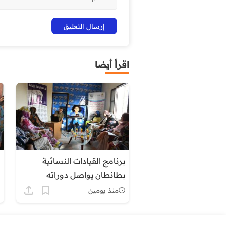
اقرأ أيضا
برنامج القيادات النسائية
بطانطان يواصل دوراته
التكوينية حول التنظيم الترابي
منذ يومين
وأدوار المجالس المنتخبة