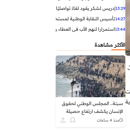
إدريس لشكر يقود لقاءً تواصليًا مع مناضلي الاتحاد الاشتراكي
13:29
تأسيس النقابة الوطنية لمستخدمي الوكالة الوطنية لإنعاش ا
14:27
استمرارا لنهج الأب في العطاء وخدمة المجتمع، يواصل ابن ال
13:44
الأكثر مشاهدة
ت
ية
سبتة.. المجلس الوطني لحقوق
الإنسان يكشف ارتفاع حصيلة
الوفيات الى 14 ويوثق اعتداءات
منذ 4 ساعات
على مهاجرين