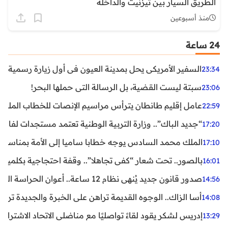
الطريق السيار بين تيزنيت والداخلة
منذ أسبوعين
24 ساعة
السفير الأمريكي يحل بمدينة العيون في أول زيارة رسمية رفي
23:34
سبتة ليست القضية، بل الرسالة التي حملها البحر!
23:06
عامل إقليم طانطان يترأس مراسيم الإنصات للخطاب الملكي
22:59
“جديد الباك”.. وزارة التربية الوطنية تعتمد مستجدات لفائد
17:20
الملك محمد السادس يوجه خطابا ساميا إلى الأمة بمناسبة الذكرى الـ27 لتربع
17:10
بالصور.. تحت شعار “كفى تجاهلا”.. وقفة احتجاجية بكلميم ل
16:01
صدور قانون جديد يُنهي نظام 12 ساعة.. أعوان الحراسة الخاصة يستفيدون من المدة القانونية للشغل
14:56
أسا الزاك.. الوجوه القديمة تراهن على الخبرة والجديدة ترفع
14:08
إدريس لشكر يقود لقاءً تواصليًا مع مناضلي الاتحاد الاشتراكي
13:29