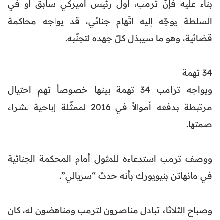
بناء عليه فإنّ ترمب، أول رئيس أميركي سابق أو في
السلطة يوجّه إليه اتّهام جنائي، قد يواجه محاكمة
قضائية، وهو ما سيبذل كلّ جهده لتجنّبه.
34 تهمة
ويواجه ترامب 34 تهمة بينها خصوصاً تهم احتيال
مرتبطة بدفعه أموالاً في 2016 لممثّلة إباحية لشراء
صمتها.
ووصف ترمب استدعاءه للمثول أمام المحكمة الجنائية
في مانهاتن بنيويورك بأنه حدث “سريالي”.
وصباح الثلاثاء تبادل مناصرون لترمب ومناهضون له، كان