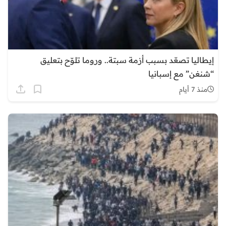
إيطاليا تصعّد بسبب أزمة سبتة.. وروما تلوّح بتعليق
“شنغن” مع إسبانيا
منذ 7 أيام