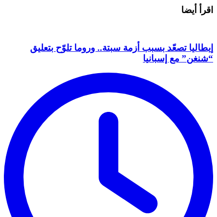
اقرأ أيضا
إيطاليا تصعّد بسبب أزمة سبتة.. وروما تلوّح بتعليق
“شنغن” مع إسبانيا