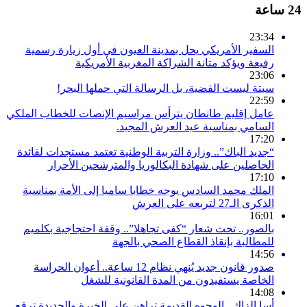
24 ساعة
23:34
السفير الأمريكي يحل بمدينة العيون في أول زيارة رسمية
رفيعة ويؤكد متانة الشراكة المغربية الأمريكية
23:06
سبتة ليست القضية، بل الرسالة التي حملها البحر!
22:59
عامل إقليم طانطان يترأس مراسيم الإنصات للخطاب الملكي
السامي بمناسبة عيد العرش المجيد.
17:20
“جديد الباك”.. وزارة التربية الوطنية تعتمد مستجدات لفائدة
الحاصلين على شهادة البكالوريا والمترشحين الأحرار
17:10
الملك محمد السادس يوجه خطابا ساميا إلى الأمة بمناسبة
الذكرى الـ27 لتربعه على العرش
16:01
بالصور.. تحت شعار “كفى تجاهلا”.. وقفة احتجاجية بكلميم
للمطالبة بإنقاذ القطاع الصحي بالجهة
14:56
صدور قانون جديد يُنهي نظام 12 ساعة.. أعوان الحراسة
الخاصة يستفيدون من المدة القانونية للشغل
14:08
أسا الزاك.. الوجوه القديمة تراهن على الخبرة والجديدة ترفع