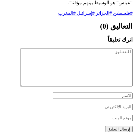
“عباس” هو الوسيط بينهم مؤقتاً”.
#فلسطين #الجزائر #إسرائيل #المغرب
التعاليق (0)
اترك تعليقاً