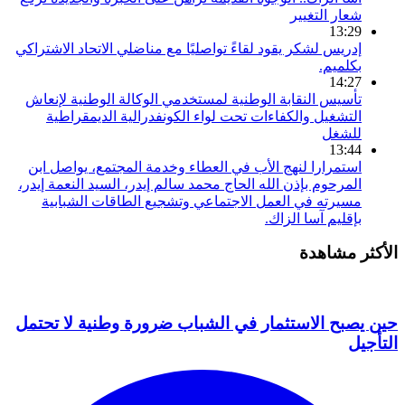
شعار التغيير
13:29
إدريس لشكر يقود لقاءً تواصليًا مع مناضلي الاتحاد الاشتراكي
بكلميم.
14:27
تأسيس النقابة الوطنية لمستخدمي الوكالة الوطنية لإنعاش
التشغيل والكفاءات تحت لواء الكونفدرالية الديمقراطية
للشغل
13:44
استمرارا لنهج الأب في العطاء وخدمة المجتمع، يواصل ابن
المرحوم بإذن الله الحاج محمد سالم إيدر، السيد النعمة إيدر،
مسيرته في العمل الاجتماعي وتشجيع الطاقات الشبابية
بإقليم آسا الزاك.
الأكثر مشاهدة
حين يصبح الاستثمار في الشباب ضرورة وطنية لا تحتمل
التأجيل