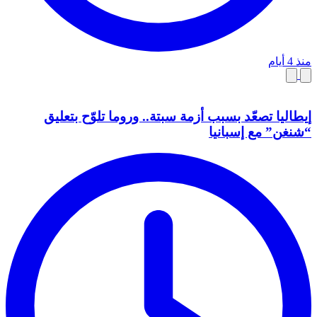
منذ 4 أيام
إيطاليا تصعّد بسبب أزمة سبتة.. وروما تلوّح بتعليق
“شنغن” مع إسبانيا