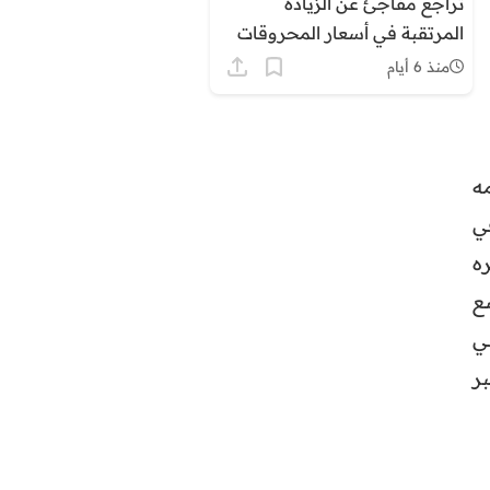
تراجع مفاجئ عن الزيادة
المرتقبة في أسعار المحروقات
بالمغرب وسط ترقب وتساءلات
منذ 6 أيام
ه
ي
ره
ع
اضي
ر