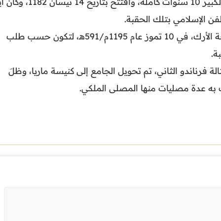
استمرَت عملية بناء جامع إشبيلية الكبير 10 سنوات كاملة، وافتُتح بتاريخ 14 نيس
ن الإسلامي بتلك الحقبة.
ثم شُيِّدت المئذنة بعد النصر بموقعة الأرك، في 10 تموز عام 1195م/591هـ، لتكون حسب طلب
ة.
فرناندو الثاني، تم تحويل الجامع إلى كنيسة ماريا، وظلَ
 به عدة مصليات منها المصلى الملكي.