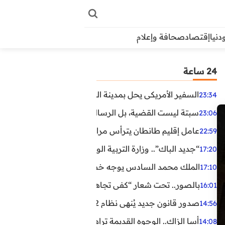
دنيا
إقتصاد
صحافة وإعلام
24 ساعة
السفير الأمريكي يحل بمدينة العيون في أول زيارة رسمية رفي
23:34
سبتة ليست القضية، بل الرسالة التي حملها البحر!
23:06
عامل إقليم طانطان يترأس مراسيم الإنصات للخطاب الملكي
22:59
“جديد الباك”.. وزارة التربية الوطنية تعتمد مستجدات لفائد
17:20
الملك محمد السادس يوجه خطابا ساميا إلى الأمة بمناسبة الذكرى الـ27 لتربع
17:10
بالصور.. تحت شعار “كفى تجاهلا”.. وقفة احتجاجية بكلميم ل
16:01
صدور قانون جديد يُنهي نظام 12 ساعة.. أعوان الحراسة الخاصة يستفيدون من المدة القانونية للشغل
14:56
أسا الزاك.. الوجوه القديمة تراهن على الخبرة والجديدة ترفع
14:08