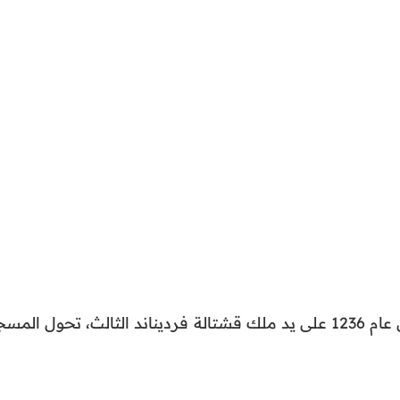
وحينما سقط الحكم الأندلسي خلال عام 1236 على يد ملك قشتالة فرديناند الثالث، تحول الم