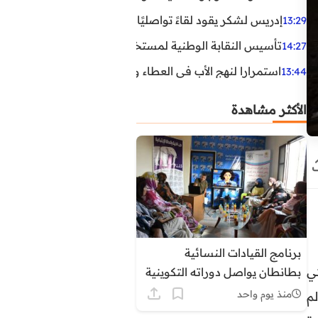
إدريس لشكر يقود لقاءً تواصليًا مع مناضلي الاتحاد الاشتراكي
13:29
تأسيس النقابة الوطنية لمستخدمي الوكالة الوطنية لإنعاش ا
14:27
استمرارا لنهج الأب في العطاء وخدمة المجتمع، يواصل ابن ال
13:44
الأكثر مشاهدة
برنامج القيادات النسائية
ي
بطانطان يواصل دوراته التكوينية
حول التنظيم الترابي وأدوار
منذ يوم واحد
م
المجالس المنتخبة