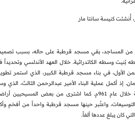
رآنية.
أُنشئت كنيسة سانتا مار
ر من المساجد، بقي مسجد قرطبة على حاله، بسبب تصميم
ه بُنيت وسطه الكاتدرائية. خلال العهد الأندلسي وتحديداً ف
بدالرحمن الأول، في بناء مسجد قرطبة الكبير، الذي استمر تطوي
. إذ أكمل عملية البناء الأمير عبدالرحمن الثالث، الذي وس
المسجد وزيَّنه وأضاف إليه مئذنة خلال عام 961م. كما اشترى من بعض المسيحيين أر
توسيعات، واعتُبر حينها مسجد قرطبة واحداً من أفخم وأكب
 كان يبلغ عددها ألفاً.