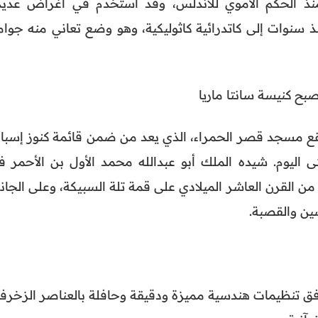
 منذ الحكم الأموي للأندلس، وقد استُخدم في أغراض عديد
ذ سنوات إلى كاتدرائية كاثوليكية، وهو وضع تعاني منه جوام
ح كنيسة سانتا ماريا
ع مسجد قصر الحمراء، الذي يعد من ضمن قائمة كنوز إسباني
ية حتى اليوم. شيده الملك أبو عبدالله محمد الأول بن الأحمر 
ن القرن العاشر الميلادي على قمة تلة السبيكة، وعلى الجان
سين والقصبة.
ؤه أكثر من 150 عاماً، وفق تنظيمات هندسية مميزة ودقيقة وحافلة بالعناصر الزخرف