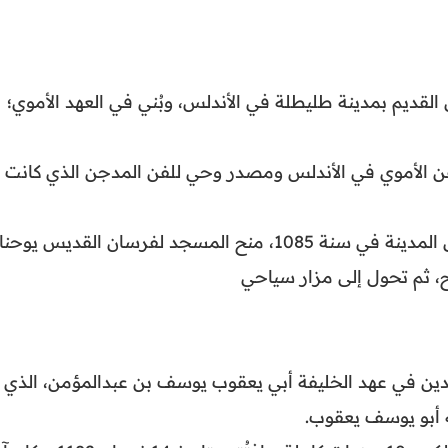
قديم بمدينة طليطلة في الأندلس، وبُني في العهد الأموي؛
 الأموي في الأندلس ومصدر وحي للفن المدجن الذي كانت
وبعد استيلاء ألفونسو السادس على المدينة في سنة 1085، منح المسجد لفرسان القديس يوحنا
ح، ثم تحول إلى مزار سياحي
حدين في عهد الخليفة أبي يعقوب يوسف بن عبدالمؤمن، الذي
نه أبو يوسف يعقوب.