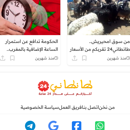
من سوق امحيريش..
الحكومة تدافع عن استمرار
طانطاني24 تقربكم من الأسعار
الساعة الإضافية بالمغرب..
والواقع اليومي
وتؤكد: القرار مؤطر قانونياً
منذ شهرين
منذ شهرين
ويخضع لمقاربة شمولية
من نخن
اتصل بنا
فريق العمل
سياسة الخصوصية