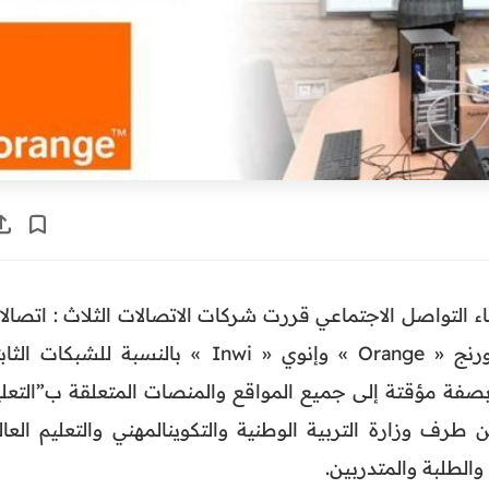
 التواصل الاجتماعي قررت شركات الاتصالات الثلاث : اتصالا
المغرب« Maroc Telecom » و أورنج « Orange » وإنوي « Inwi » بالنسبة للشبكات ا
 بصفة مؤقتة إلى جميع المواقع والمنصات المتعلقة ب”التعلي
طرف وزارة التربية الوطنية والتكوينالمهني والتعليم العال
والطلبة والمتدربين.