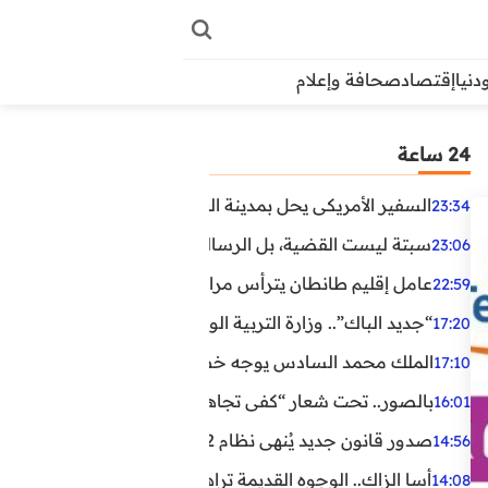
دنيا
إقتصاد
صحافة وإعلام
24 ساعة
السفير الأمريكي يحل بمدينة العيون في أول زيارة رسمية رفي
23:34
سبتة ليست القضية، بل الرسالة التي حملها البحر!
23:06
عامل إقليم طانطان يترأس مراسيم الإنصات للخطاب الملكي
22:59
“جديد الباك”.. وزارة التربية الوطنية تعتمد مستجدات لفائد
17:20
الملك محمد السادس يوجه خطابا ساميا إلى الأمة بمناسبة الذكرى الـ27 لتربع
17:10
بالصور.. تحت شعار “كفى تجاهلا”.. وقفة احتجاجية بكلميم ل
16:01
صدور قانون جديد يُنهي نظام 12 ساعة.. أعوان الحراسة الخاصة يستفيدون من المدة القانونية للشغل
14:56
أسا الزاك.. الوجوه القديمة تراهن على الخبرة والجديدة ترفع
14:08