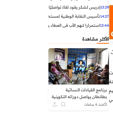
إدريس لشكر يقود لقاءً تواصليًا مع مناضلي الاتحاد الاشتراكي
13:29
تأسيس النقابة الوطنية لمستخدمي الوكالة الوطنية لإنعاش ا
14:27
استمرارا لنهج الأب في العطاء وخدمة المجتمع، يواصل ابن ال
13:44
الأكثر مشاهدة
ت
لثابتة
برنامج القيادات النسائية
م
بطانطان يواصل دوراته التكوينية
ي
حول التنظيم الترابي وأدوار
منذ 6 ساعات
المجالس المنتخبة