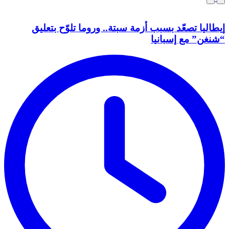
إيطاليا تصعّد بسبب أزمة سبتة.. وروما تلوّح بتعليق
“شنغن” مع إسبانيا