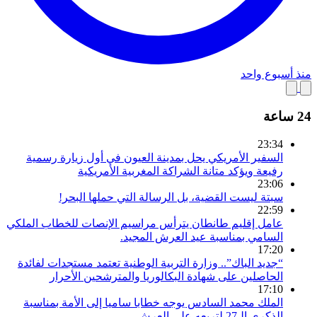
منذ أسبوع واحد
24 ساعة
23:34
السفير الأمريكي يحل بمدينة العيون في أول زيارة رسمية
رفيعة ويؤكد متانة الشراكة المغربية الأمريكية
23:06
سبتة ليست القضية، بل الرسالة التي حملها البحر!
22:59
عامل إقليم طانطان يترأس مراسيم الإنصات للخطاب الملكي
السامي بمناسبة عيد العرش المجيد.
17:20
“جديد الباك”.. وزارة التربية الوطنية تعتمد مستجدات لفائدة
الحاصلين على شهادة البكالوريا والمترشحين الأحرار
17:10
الملك محمد السادس يوجه خطابا ساميا إلى الأمة بمناسبة
الذكرى الـ27 لتربعه على العرش