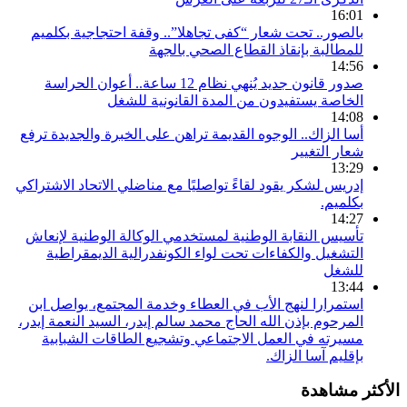
16:01
بالصور.. تحت شعار “كفى تجاهلا”.. وقفة احتجاجية بكلميم
للمطالبة بإنقاذ القطاع الصحي بالجهة
14:56
صدور قانون جديد يُنهي نظام 12 ساعة.. أعوان الحراسة
الخاصة يستفيدون من المدة القانونية للشغل
14:08
أسا الزاك.. الوجوه القديمة تراهن على الخبرة والجديدة ترفع
شعار التغيير
13:29
إدريس لشكر يقود لقاءً تواصليًا مع مناضلي الاتحاد الاشتراكي
بكلميم.
14:27
تأسيس النقابة الوطنية لمستخدمي الوكالة الوطنية لإنعاش
التشغيل والكفاءات تحت لواء الكونفدرالية الديمقراطية
للشغل
13:44
استمرارا لنهج الأب في العطاء وخدمة المجتمع، يواصل ابن
المرحوم بإذن الله الحاج محمد سالم إيدر، السيد النعمة إيدر،
مسيرته في العمل الاجتماعي وتشجيع الطاقات الشبابية
بإقليم آسا الزاك.
الأكثر مشاهدة