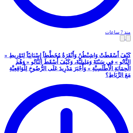
منذ 7 ساعات
كَيْفَ أَسْقَطَتْ وَاشِنْطُنُ وَأَنْقَرَةُ مُخَطَّطاً إِسْبَانِيّاً لِتَوْرِيطِ «
النَّاتُو » فِي سَبْتَةَ وَمَلِيلِيَّةَ، وَكَيْفَ أَسْقَطَ النَّاتُو « وَهْمَ
الْحِمَايَةِ الْأَطْلَسِيَّةِ » وَأَجْبَرَ مَدْرِيدَ عَلَى الرُّضُوخِ لِلْوَاقِعِيَّةِ
مَعَ الرِّبَاطِ؟