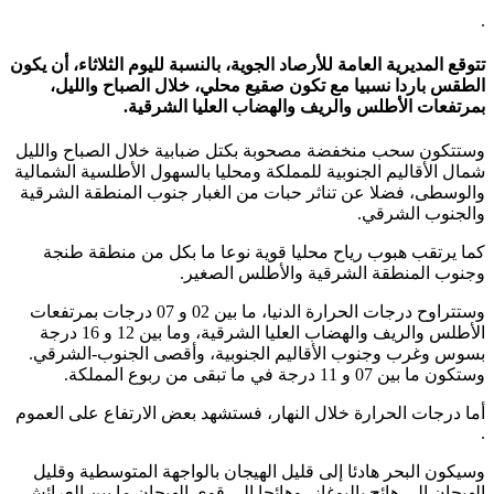
.
تتوقع المديرية العامة للأرصاد الجوية، بالنسبة لليوم الثلاثاء، أن يكون
الطقس باردا نسبيا مع تكون صقيع محلي، خلال الصباح والليل،
بمرتفعات الأطلس والريف والهضاب العليا الشرقية.
وستتكون سحب منخفضة مصحوبة بكتل ضبابية خلال الصباح والليل
شمال الأقاليم الجنوبية للمملكة ومحليا بالسهول الأطلسية الشمالية
والوسطى، فضلا عن تناثر حبات من الغبار جنوب المنطقة الشرقية
والجنوب الشرقي.
كما يرتقب هبوب رياح محليا قوية نوعا ما بكل من منطقة طنجة
وجنوب المنطقة الشرقية والأطلس الصغير.
وستتراوح درجات الحرارة الدنيا، ما بين 02 و 07 درجات بمرتفعات
الأطلس والريف والهضاب العليا الشرقية، وما بين 12 و 16 درجة
بسوس وغرب وجنوب الأقاليم الجنوبية، وأقصى الجنوب-الشرقي.
وستكون ما بين 07 و 11 درجة في ما تبقى من ربوع المملكة.
أما درجات الحرارة خلال النهار، فستشهد بعض الارتفاع على العموم
.
وسيكون البحر هادئا إلى قليل الهيجان بالواجهة المتوسطية وقليل
الهيجان إلى هائج بالبوغاز، وهائجا إلى قوي الهيجان ما بين العرائش