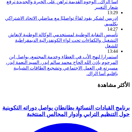
أسا الزاك.. الوجوه القديمة تراهن على الخبرة والجديدة ترفع
شعار التغيير
13:29
إدريس لشكر يقود لقاءً تواصليًا مع مناضلي الاتحاد الاشتراكي
بكلميم.
14:27
تأسيس النقابة الوطنية لمستخدمي الوكالة الوطنية لإنعاش
التشغيل والكفاءات تحت لواء الكونفدرالية الديمقراطية
للشغل
13:44
استمرارا لنهج الأب في العطاء وخدمة المجتمع، يواصل ابن
المرحوم بإذن الله الحاج محمد سالم إيدر، السيد النعمة إيدر،
مسيرته في العمل الاجتماعي وتشجيع الطاقات الشبابية
بإقليم آسا الزاك.
الأكثر مشاهدة
برنامج القيادات النسائية بطانطان يواصل دوراته التكوينية
حول التنظيم الترابي وأدوار المجالس المنتخبة