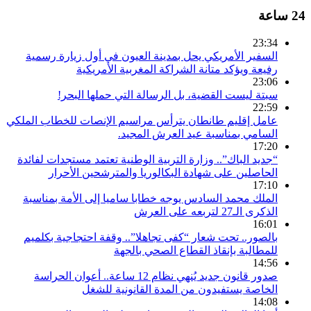
24 ساعة
23:34
السفير الأمريكي يحل بمدينة العيون في أول زيارة رسمية
رفيعة ويؤكد متانة الشراكة المغربية الأمريكية
23:06
سبتة ليست القضية، بل الرسالة التي حملها البحر!
22:59
عامل إقليم طانطان يترأس مراسيم الإنصات للخطاب الملكي
السامي بمناسبة عيد العرش المجيد.
17:20
“جديد الباك”.. وزارة التربية الوطنية تعتمد مستجدات لفائدة
الحاصلين على شهادة البكالوريا والمترشحين الأحرار
17:10
الملك محمد السادس يوجه خطابا ساميا إلى الأمة بمناسبة
الذكرى الـ27 لتربعه على العرش
16:01
بالصور.. تحت شعار “كفى تجاهلا”.. وقفة احتجاجية بكلميم
للمطالبة بإنقاذ القطاع الصحي بالجهة
14:56
صدور قانون جديد يُنهي نظام 12 ساعة.. أعوان الحراسة
الخاصة يستفيدون من المدة القانونية للشغل
14:08