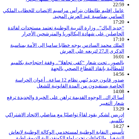
22:59
عامل إقليم طانطان يترأس مراسيم الإنصات للخطاب الملكي
السامي بمناسبة عيد العرش المجيد.
17:20
“جديد الباك”.. وزارة التربية الوطنية تعتمد مستجدات لفائدة
الحاصلين على شهادة البكالوريا والمترشحين الأحرار
17:10
الملك محمد السادس يوجه خطابا ساميا إلى الأمة بمناسبة
الذكرى الـ27 لتربعه على العرش
16:01
بالصور.. تحت شعار “كفى تجاهلا”.. وقفة احتجاجية بكلميم
للمطالبة بإنقاذ القطاع الصحي بالجهة
14:56
صدور قانون جديد يُنهي نظام 12 ساعة.. أعوان الحراسة
الخاصة يستفيدون من المدة القانونية للشغل
14:08
أسا الزاك.. الوجوه القديمة تراهن على الخبرة والجديدة ترفع
شعار التغيير
13:29
إدريس لشكر يقود لقاءً تواصليًا مع مناضلي الاتحاد الاشتراكي
بكلميم.
14:27
تأسيس النقابة الوطنية لمستخدمي الوكالة الوطنية لإنعاش
التشغيل والكفاءات تحت لواء الكونفدرالية الديمقراطية