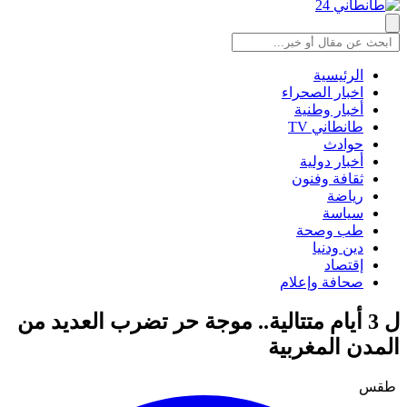
الرئيسية
اخبار الصحراء
أخبار وطنية
طانطاني TV
حوادث
أخبار دولية
ثقافة وفنون
رياضة
سياسة
طب وصحة
دين ودنيا
إقتصاد
صحافة وإعلام
ل 3 أيام متتالية.. موجة حر تضرب العديد من
المدن المغربية
طقس