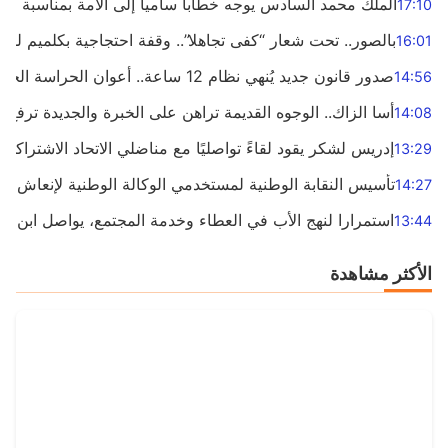
الملك محمد السادس يوجه خطابا ساميا إلى الأمة بمناسبة الذكرى الـ27 لتربعه 
17:10
بالصور.. تحت شعار “كفى تجاهلا”.. وقفة احتجاجية بكلميم للمط
16:01
صدور قانون جديد يُنهي نظام 12 ساعة.. أعوان الحراسة الخاصة يستفيدون من المدة القانونية للشغل
14:56
أسا الزاك.. الوجوه القديمة تراهن على الخبرة والجديدة ترفع ش
14:08
إدريس لشكر يقود لقاءً تواصليًا مع مناضلي الاتحاد الاشتراكي 
13:29
تأسيس النقابة الوطنية لمستخدمي الوكالة الوطنية لإنعاش ال
14:27
استمرارا لنهج الأب في العطاء وخدمة المجتمع، يواصل ابن الم
13:44
الأكثر مشاهدة