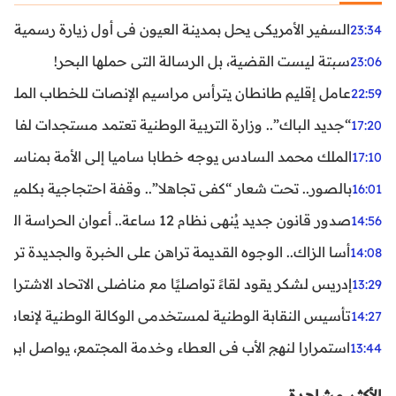
السفير الأمريكي يحل بمدينة العيون في أول زيارة رسمية رفي
23:34
سبتة ليست القضية، بل الرسالة التي حملها البحر!
23:06
عامل إقليم طانطان يترأس مراسيم الإنصات للخطاب الملكي
22:59
“جديد الباك”.. وزارة التربية الوطنية تعتمد مستجدات لفائد
17:20
الملك محمد السادس يوجه خطابا ساميا إلى الأمة بمناسبة الذكرى الـ27 لتربع
17:10
بالصور.. تحت شعار “كفى تجاهلا”.. وقفة احتجاجية بكلميم ل
16:01
صدور قانون جديد يُنهي نظام 12 ساعة.. أعوان الحراسة الخاصة يستفيدون من المدة القانونية للشغل
14:56
أسا الزاك.. الوجوه القديمة تراهن على الخبرة والجديدة ترفع
14:08
إدريس لشكر يقود لقاءً تواصليًا مع مناضلي الاتحاد الاشتراكي
13:29
تأسيس النقابة الوطنية لمستخدمي الوكالة الوطنية لإنعاش ا
14:27
استمرارا لنهج الأب في العطاء وخدمة المجتمع، يواصل ابن ال
13:44
الأكثر مشاهدة