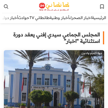
الرئيسية
اخبار الصحراء
أخبار وطنية
طانطاني TV
حوادث
أخبار دولية
المجلس الجماعي سيدي إفني يعقد دورة
استثنائية “اخبار”
جهة كلميم وادنون