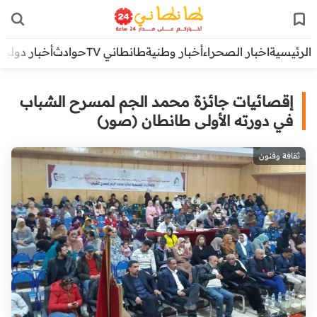
الرئيسية
اخبار الصحراء
أخبار وطنية
طانطاني TV
حوادث
أخبار دولية
إقصائيات جائزة محمد الجم لمسرح الشباب
في دورته الأولى طانطان (صور)
ثقافة وفنون