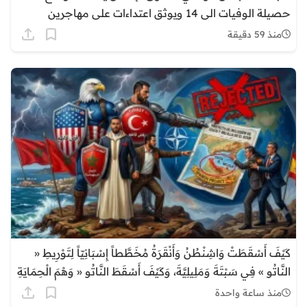
حصيلة الوفيات الى 14 ويوثق اعتداءات على مهاجرين
منذ 59 دقيقة
كَيْفَ أَسْقَطَتْ وَاشِنْطُنُ وَأَنْقَرَةُ مُخَطَّطاً إِسْبَانِيّاً لِتَوْرِيطِ «
النَّاتُو » فِي سَبْتَةَ وَمَلِيلِيَّةَ، وَكَيْفَ أَسْقَطَ النَّاتُو « وَهْمَ الْحِمَايَةِ
الْأَطْلَسِيَّةِ » وَأَجْبَرَ مَدْرِيدَ عَلَى الرُّضُوخِ لِلْوَاقِعِيَّةِ مَعَ الرِّبَاطِ؟
منذ ساعة واحدة