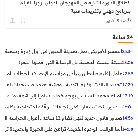
انطلاق الدورة الثانية من المهرجان الدولي أزورا للفيلم
ببرنامج مهني وتكريمات فنية
منذ 3 أشهر
24 ساعة
السفير الأمريكي يحل بمدينة العيون في أول زيارة رسمية رفي
23:34
سبتة ليست القضية، بل الرسالة التي حملها البحر!
23:06
عامل إقليم طانطان يترأس مراسيم الإنصات للخطاب الملكي
22:59
“جديد الباك”.. وزارة التربية الوطنية تعتمد مستجدات لفائد
17:20
الملك محمد السادس يوجه خطابا ساميا إلى الأمة بمناسبة الذكرى الـ27 لتربع
17:10
بالصور.. تحت شعار “كفى تجاهلا”.. وقفة احتجاجية بكلميم ل
16:01
صدور قانون جديد يُنهي نظام 12 ساعة.. أعوان الحراسة الخاصة يستفيدون من المدة القانونية للشغل
14:56
أسا الزاك.. الوجوه القديمة تراهن على الخبرة والجديدة ترفع
14:08