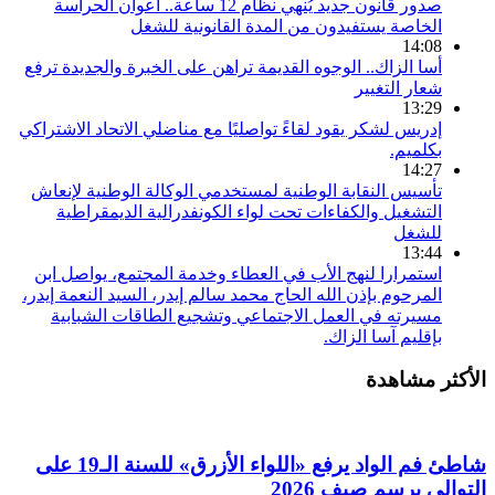
صدور قانون جديد يُنهي نظام 12 ساعة.. أعوان الحراسة
الخاصة يستفيدون من المدة القانونية للشغل
14:08
أسا الزاك.. الوجوه القديمة تراهن على الخبرة والجديدة ترفع
شعار التغيير
13:29
إدريس لشكر يقود لقاءً تواصليًا مع مناضلي الاتحاد الاشتراكي
بكلميم.
14:27
تأسيس النقابة الوطنية لمستخدمي الوكالة الوطنية لإنعاش
التشغيل والكفاءات تحت لواء الكونفدرالية الديمقراطية
للشغل
13:44
استمرارا لنهج الأب في العطاء وخدمة المجتمع، يواصل ابن
المرحوم بإذن الله الحاج محمد سالم إيدر، السيد النعمة إيدر،
مسيرته في العمل الاجتماعي وتشجيع الطاقات الشبابية
بإقليم آسا الزاك.
الأكثر مشاهدة
شاطئ فم الواد يرفع «اللواء الأزرق» للسنة الـ19 على
التوالي برسم صيف 2026