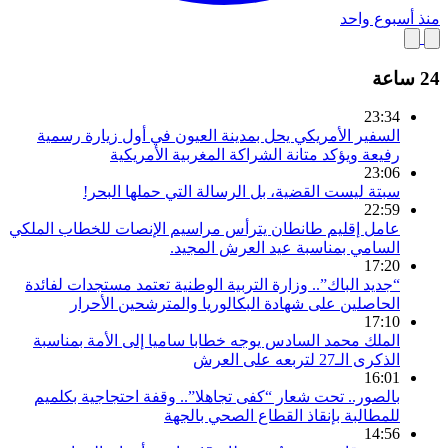
منذ أسبوع واحد
24 ساعة
23:34
السفير الأمريكي يحل بمدينة العيون في أول زيارة رسمية
رفيعة ويؤكد متانة الشراكة المغربية الأمريكية
23:06
سبتة ليست القضية، بل الرسالة التي حملها البحر!
22:59
عامل إقليم طانطان يترأس مراسيم الإنصات للخطاب الملكي
السامي بمناسبة عيد العرش المجيد.
17:20
“جديد الباك”.. وزارة التربية الوطنية تعتمد مستجدات لفائدة
الحاصلين على شهادة البكالوريا والمترشحين الأحرار
17:10
الملك محمد السادس يوجه خطابا ساميا إلى الأمة بمناسبة
الذكرى الـ27 لتربعه على العرش
16:01
بالصور.. تحت شعار “كفى تجاهلا”.. وقفة احتجاجية بكلميم
للمطالبة بإنقاذ القطاع الصحي بالجهة
14:56