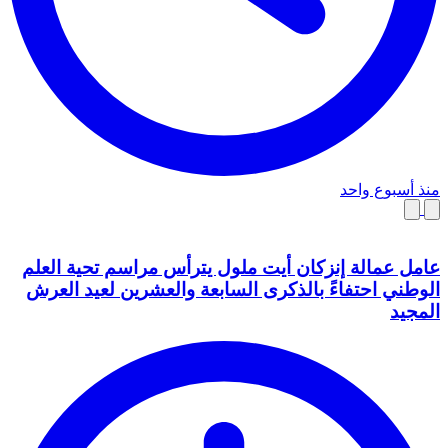
منذ أسبوع واحد
عامل عمالة إنزكان أيت ملول يترأس مراسم تحية العلم
الوطني احتفاءً بالذكرى السابعة والعشرين لعيد العرش
المجيد