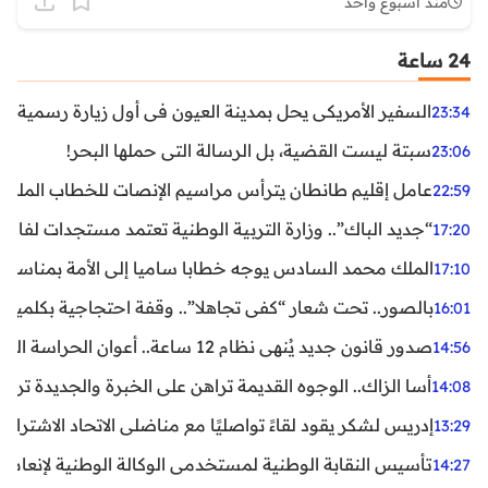
منذ أسبوع واحد
24 ساعة
السفير الأمريكي يحل بمدينة العيون في أول زيارة رسمية رفي
23:34
سبتة ليست القضية، بل الرسالة التي حملها البحر!
23:06
عامل إقليم طانطان يترأس مراسيم الإنصات للخطاب الملكي
22:59
“جديد الباك”.. وزارة التربية الوطنية تعتمد مستجدات لفائد
17:20
الملك محمد السادس يوجه خطابا ساميا إلى الأمة بمناسبة الذكرى الـ27 لتربع
17:10
بالصور.. تحت شعار “كفى تجاهلا”.. وقفة احتجاجية بكلميم ل
16:01
صدور قانون جديد يُنهي نظام 12 ساعة.. أعوان الحراسة الخاصة يستفيدون من المدة القانونية للشغل
14:56
أسا الزاك.. الوجوه القديمة تراهن على الخبرة والجديدة ترفع
14:08
إدريس لشكر يقود لقاءً تواصليًا مع مناضلي الاتحاد الاشتراكي
13:29
تأسيس النقابة الوطنية لمستخدمي الوكالة الوطنية لإنعاش ا
14:27