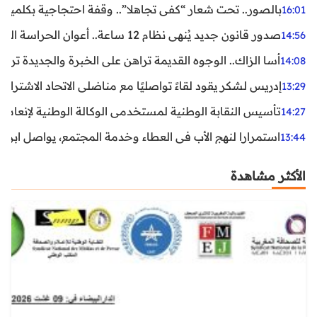
بالصور.. تحت شعار “كفى تجاهلا”.. وقفة احتجاجية بكلميم ل
16:01
صدور قانون جديد يُنهي نظام 12 ساعة.. أعوان الحراسة الخاصة يستفيدون من المدة القانونية للشغل
14:56
أسا الزاك.. الوجوه القديمة تراهن على الخبرة والجديدة ترفع
14:08
إدريس لشكر يقود لقاءً تواصليًا مع مناضلي الاتحاد الاشتراكي
13:29
تأسيس النقابة الوطنية لمستخدمي الوكالة الوطنية لإنعاش ا
14:27
استمرارا لنهج الأب في العطاء وخدمة المجتمع، يواصل ابن ال
13:44
الأكثر مشاهدة