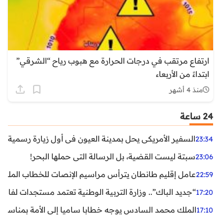
ارتفاع مرتقب في درجات الحرارة مع هبوب رياح “الشرقي”
ابتداءً من الأربعاء
منذ 4 أشهر
24 ساعة
السفير الأمريكي يحل بمدينة العيون في أول زيارة رسمية رفي
23:34
سبتة ليست القضية، بل الرسالة التي حملها البحر!
23:06
عامل إقليم طانطان يترأس مراسيم الإنصات للخطاب الملكي
22:59
“جديد الباك”.. وزارة التربية الوطنية تعتمد مستجدات لفائد
17:20
الملك محمد السادس يوجه خطابا ساميا إلى الأمة بمناسبة الذكرى الـ27 لتربع
17:10