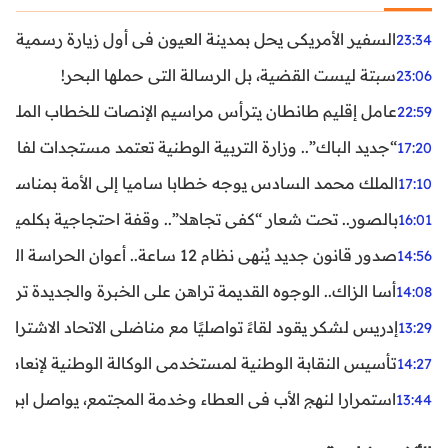
السفير الأمريكي يحل بمدينة العيون في أول زيارة رسمية رفي
23:34
سبتة ليست القضية، بل الرسالة التي حملها البحر!
23:06
عامل إقليم طانطان يترأس مراسيم الإنصات للخطاب الملكي
22:59
“جديد الباك”.. وزارة التربية الوطنية تعتمد مستجدات لفائد
17:20
الملك محمد السادس يوجه خطابا ساميا إلى الأمة بمناسبة الذكرى الـ27 لتربع
17:10
بالصور.. تحت شعار “كفى تجاهلا”.. وقفة احتجاجية بكلميم ل
16:01
صدور قانون جديد يُنهي نظام 12 ساعة.. أعوان الحراسة الخاصة يستفيدون من المدة القانونية للشغل
14:56
أسا الزاك.. الوجوه القديمة تراهن على الخبرة والجديدة ترفع
14:08
إدريس لشكر يقود لقاءً تواصليًا مع مناضلي الاتحاد الاشتراكي
13:29
تأسيس النقابة الوطنية لمستخدمي الوكالة الوطنية لإنعاش ا
14:27
استمرارا لنهج الأب في العطاء وخدمة المجتمع، يواصل ابن ال
13:44