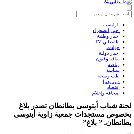
الرئيسية
اخبار الصحراء
أخبار وطنية
طانطاني TV
حوادث
أخبار دولية
ثقافة وفنون
رياضة
سياسة
طب وصحة
دين ودنيا
إقتصاد
صحافة وإعلام
لجنة شباب أيتوسى بطانطان تصدر بلاغ
بخصوص مستجدات جمعية زاوية أيتوسى
بطانطان. ” بلاغ”