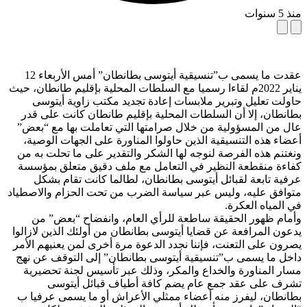
منذ 5 سنوات
عقدت ما يسمى ب”تنسيقية أيتوسى بطانطان” أمس الأربعاء 12
يناير 2022م لقاءا رسميا مع السلطات المحلية بإقليم طانطان، حيث
حاولت تعليل وتبرير ملابسات إعادة تجديد مكتب زاوية أيتوسى
بطانطان، إلا أن السلطات المحلية بإقليم طانطان كانت على قدر
عال من المسؤولية من خلال صرامتها التي تعاملت بها مع “بعض”
أعضاء هذه التنسيقية الذين حاولوا المناورة على الجهات الوصية،
ونغتنم هذه الفرصة لنوجه لها الشكر والتقدير على ما تحلت به من
كفاءة منقطعة النظير في التعامل مع ملف دقيق متعلق بمؤسسة
عرفية تابعة لقبائل أيتوسى بطانطان، لطالما كانت تقام بشكل
متوافق عليه، وليس عبر سياسة الضرب من تحت الحزام والاصطياد
في المياه العكرة.
وأمام ظهور الحقيقة ساطعة للرأي العام، وانفضاح “بعض” من
يدعون المرافعة عن قضايا أيتوسى بطانطان من أولئك الذين لازالوا
يصرون على التعنت، فإننا نجدد الدعوة مرة أخرى لمن يعنيهم الأمر
داخل ما يسمى ب”تنسيقية أيتوسى بطانطان” إلى التوقف عن نهج
مسار المناورة والخداع والمكر، وذلك عبر تأسيس لجنة تحضيرية
تشرف على عقد جمع عام يضم كافة أطياف قبائل أيتوسى
بطانطان، ليفرز منه أعضاء ممثلي الأعراش أو ما يسمى عرفيا ب