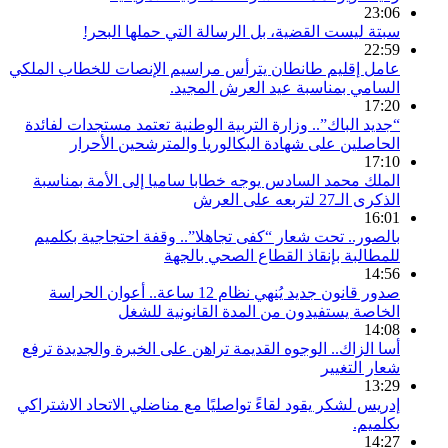
23:06
سبتة ليست القضية، بل الرسالة التي حملها البحر!
22:59
عامل إقليم طانطان يترأس مراسيم الإنصات للخطاب الملكي
السامي بمناسبة عيد العرش المجيد.
17:20
“جديد الباك”.. وزارة التربية الوطنية تعتمد مستجدات لفائدة
الحاصلين على شهادة البكالوريا والمترشحين الأحرار
17:10
الملك محمد السادس يوجه خطابا ساميا إلى الأمة بمناسبة
الذكرى الـ27 لتربعه على العرش
16:01
بالصور.. تحت شعار “كفى تجاهلا”.. وقفة احتجاجية بكلميم
للمطالبة بإنقاذ القطاع الصحي بالجهة
14:56
صدور قانون جديد يُنهي نظام 12 ساعة.. أعوان الحراسة
الخاصة يستفيدون من المدة القانونية للشغل
14:08
أسا الزاك.. الوجوه القديمة تراهن على الخبرة والجديدة ترفع
شعار التغيير
13:29
إدريس لشكر يقود لقاءً تواصليًا مع مناضلي الاتحاد الاشتراكي
بكلميم.
14:27