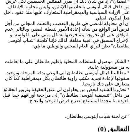
“الضمان”، إذ من شأن ذلك أن يفرز الممثلين الحقيقيين لكل عرش
من داخل قبائل أيتوسى باتحاديتيها الإثنثين، وليس محاولة الإلتفاف
على الإرادة السياسية والديمقراطية المتعارف عليها منذ عقود داخل
هذا المكون القبلي.
إن أي محاولة للمضي في طريق التعصب والتعنت المجاني من أجل
فرض أمر الواقع من شأنه إعادة الأمور لنقطة الصفر، وبالتالي عدم
التوافق على أي تخريجة يتم فرضها بشكل مبني على الكولسة أو
الإخراج المسبق في أقبية مغلقة، لذلك فإننا كلجنة “شباب أيتوسى
بطانطان” نعلن للرأي العام المحلي والوطني ما يلي:
* الشكر موصول للسلطات المحلية بإقليم طانطان على ما تعاملت
به من مسؤولية عالية.
* مطالبتنا قبائل أيتوسى بطانطان الى الوعي بدقة المرحلة وتوحيد
صفوفها لإعادة تجديد مكتب زاوية طانطان بكل ديمقراطية كما كان
متعارف على ذلك تاريخيا.
* تحذيرنا الشديد لبعض من يحاولون لي عنق الحقيقة وتزوير الحقائق
من داخل “تنسيقية أيتوسى بطانطان” إلى مراجعة أوراقهم جيدا قبل
العودة بنا مجددا لمستنقع تضييع فرص التوحيد والنجاح.
“عن لجنة شباب أيتوسى بطانطان.
التعاليق (0)