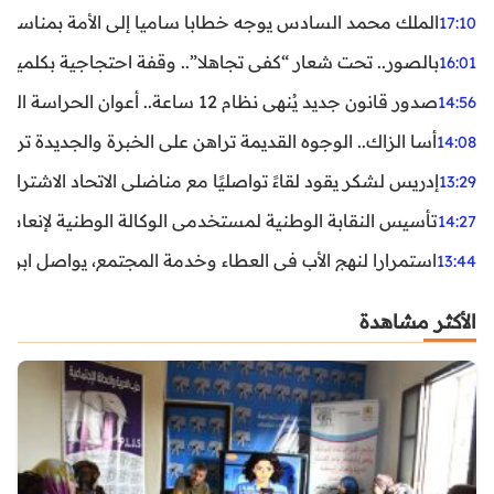
الملك محمد السادس يوجه خطابا ساميا إلى الأمة بمناسبة الذكرى الـ27 لتربع
17:10
بالصور.. تحت شعار “كفى تجاهلا”.. وقفة احتجاجية بكلميم ل
16:01
صدور قانون جديد يُنهي نظام 12 ساعة.. أعوان الحراسة الخاصة يستفيدون من المدة القانونية للشغل
14:56
أسا الزاك.. الوجوه القديمة تراهن على الخبرة والجديدة ترفع
14:08
إدريس لشكر يقود لقاءً تواصليًا مع مناضلي الاتحاد الاشتراكي
13:29
تأسيس النقابة الوطنية لمستخدمي الوكالة الوطنية لإنعاش ا
14:27
استمرارا لنهج الأب في العطاء وخدمة المجتمع، يواصل ابن ال
13:44
الأكثر مشاهدة