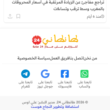
تراجع مفاجئ عن الزيادة المرتقبة في أسعار المحروقات
بالمغرب وسط ترقب وتساءلات
منذ 6 أيام
من نخن
اتصل بنا
فريق العمل
سياسة الخصوصية
تابعنا على
تابعنا على
تابعنا على
تابعنا على
واتساب
فايسبوك
جوجل نيوز
تلغرام
© 2026 طانطاني 24. مدير النشر: علي اوس
استضافة وتطوير النجاح هوست