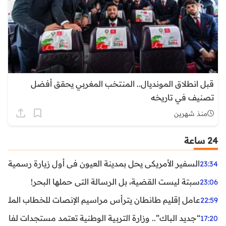
قبل انطلاق المونديال.. المنتخب المغربي يحقق أفضل
تصنيف في تاريخه
منذ شهرين
24 ساعة
السفير الأمريكي يحل بمدينة العيون في أول زيارة رسمية رفي
23:34
سبتة ليست القضية، بل الرسالة التي حملها البحر!
23:06
عامل إقليم طانطان يترأس مراسيم الإنصات للخطاب الملكي
22:59
“جديد الباك”.. وزارة التربية الوطنية تعتمد مستجدات لفائد
17:20