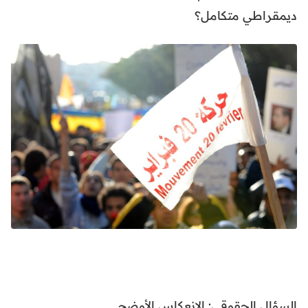
ديمقراطي متكامل؟
السؤال الحقوقي: الانعكاس الأوضح