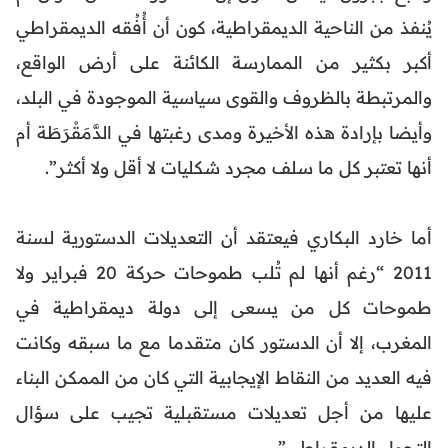
يُنفذ من الناحية الديمقراطية، كون أن أُفُقه الديمقراطي
أكبر بكثير من الممارسة الكائنة على أرض الواقع،
والمرتبطة بالظروف والقوى سياسية الموجودة في البلد،
وأيضا بإرادة هذه الأخيرة ومدى رغبتها في الدَّمَقْرَطَة أم
أنها تعتبر كل ما سلف مجرد شكليات لا أقل ولا أكثر”.
أما خارد البكاري فيعتقد أن التعديلات الدستورية لسنة
2011 “رغم أنها لم تُلب طموحات حركة 20 فبراير ولا
طموحات كل من يسعى إلى دولة ديمقراطية في
المغرب، إلا أن الدستور كان متقدما مع ما سبقه وكانت
فيه العديد من النقاط الإيجابية التي كان من الممكن البناء
عليها من أجل تعديلات مستقبلية تجيب على سؤال
التحول الديمقراطي”.