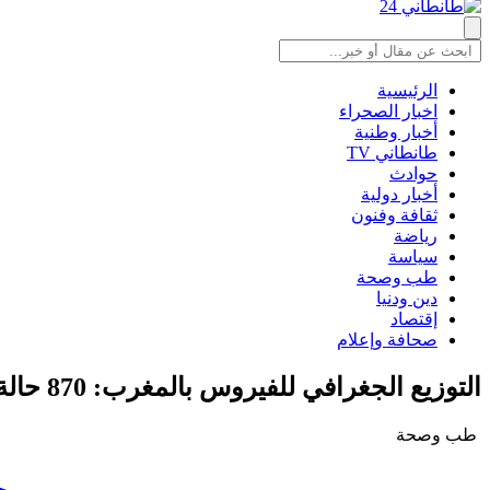
الرئيسية
اخبار الصحراء
أخبار وطنية
طانطاني TV
حوادث
أخبار دولية
ثقافة وفنون
رياضة
سياسة
طب وصحة
دين ودنيا
إقتصاد
صحافة وإعلام
التوزيع الجغرافي للفيروس بالمغرب: 870 حالة سجلت بخمس جهات..
طب وصحة