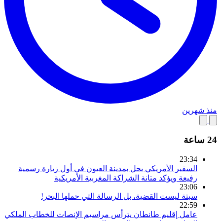
منذ شهرين
24 ساعة
23:34
السفير الأمريكي يحل بمدينة العيون في أول زيارة رسمية
رفيعة ويؤكد متانة الشراكة المغربية الأمريكية
23:06
سبتة ليست القضية، بل الرسالة التي حملها البحر!
22:59
عامل إقليم طانطان يترأس مراسيم الإنصات للخطاب الملكي