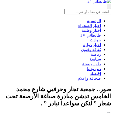
الرئيسية
اخبار الصحراء
أخبار وطنية
طانطاني TV
حوادث
أخبار دولية
ثقافة وفنون
رياضة
سياسة
طب وصحة
دين ودنيا
إقتصاد
صحافة وإعلام
صور.. جمعية تجار وحرفيي شارع محمد
الخامس تدشن مبادرة صباغة الأرصفة تحت
شعار ” لنكن سواعدا تبادر ” .