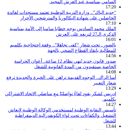
السامي بمناسبة عيد العرش المجيد.
17:20
“جديد الباك”.. وزارة التربية الوطنية تعتمد مستجدات لفائدة
الحاصلين على شهادة البكالوريا والمترشحين الأحرار
17:10
الملك محمد السادس يوجه خطابا ساميا إلى الأمة بمناسبة
الذكرى الـ27 لتربعه على العرش
16:01
بالصور.. تحت شعار “كفى تجاهلا”.. وقفة احتجاجية بكلميم
للمطالبة بإنقاذ القطاع الصحي بالجهة
14:56
صدور قانون جديد يُنهي نظام 12 ساعة.. أعوان الحراسة
الخاصة يستفيدون من المدة القانونية للشغل
14:08
أسا الزاك.. الوجوه القديمة تراهن على الخبرة والجديدة ترفع
شعار التغيير
13:29
إدريس لشكر يقود لقاءً تواصليًا مع مناضلي الاتحاد الاشتراكي
بكلميم.
14:27
تأسيس النقابة الوطنية لمستخدمي الوكالة الوطنية لإنعاش
التشغيل والكفاءات تحت لواء الكونفدرالية الديمقراطية
للشغل
13:44