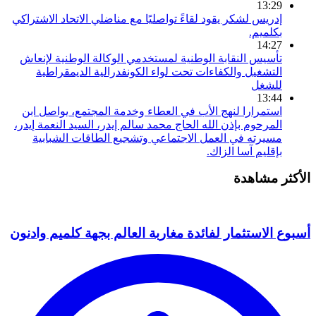
13:29
إدريس لشكر يقود لقاءً تواصليًا مع مناضلي الاتحاد الاشتراكي
بكلميم.
14:27
تأسيس النقابة الوطنية لمستخدمي الوكالة الوطنية لإنعاش
التشغيل والكفاءات تحت لواء الكونفدرالية الديمقراطية
للشغل
13:44
استمرارا لنهج الأب في العطاء وخدمة المجتمع، يواصل ابن
المرحوم بإذن الله الحاج محمد سالم إيدر، السيد النعمة إيدر،
مسيرته في العمل الاجتماعي وتشجيع الطاقات الشبابية
بإقليم آسا الزاك.
الأكثر مشاهدة
أسبوع الاستثمار لفائدة مغاربة العالم بجهة كلميم وادنون