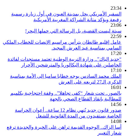
23:34
السفير الأمريكي يحل بمدينة العيون في أول زيارة رسمية
رفيعة ويؤكد متانة الشراكة المغربية الأمريكية
23:06
سبتة ليست القضية، بل الرسالة التي حملها البحر!
22:59
عامل إقليم طانطان يترأس مراسيم الإنصات للخطاب الملكي
السامي بمناسبة عيد العرش المجيد.
17:20
“جديد الباك”.. وزارة التربية الوطنية تعتمد مستجدات لفائدة
الحاصلين على شهادة البكالوريا والمترشحين الأحرار
17:10
الملك محمد السادس يوجه خطابا ساميا إلى الأمة بمناسبة
الذكرى الـ27 لتربعه على العرش
16:01
بالصور.. تحت شعار “كفى تجاهلا”.. وقفة احتجاجية بكلميم
للمطالبة بإنقاذ القطاع الصحي بالجهة
14:56
صدور قانون جديد يُنهي نظام 12 ساعة.. أعوان الحراسة
الخاصة يستفيدون من المدة القانونية للشغل
14:08
أسا الزاك.. الوجوه القديمة تراهن على الخبرة والجديدة ترفع
شعار التغيير