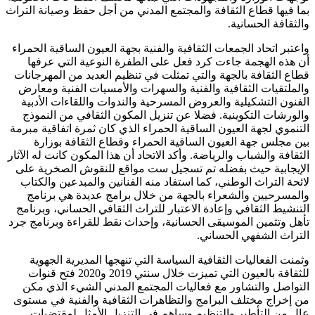
بما فيها قطاع الثقافة والمجتمع المدني من أجل حفظ وصيانة التراث
والثقافة الحسانية.
واعتبر اتحاد الجمعات الثقافية والفنية بجهة العيون الساقية الحمراء
أن هذه الهجمة جاءت كرد فعل على الطفرة النوعية التي عرفها
قطاع الثقافة بالجهة والتي تمثلت في تنظيم العديد من المهرجانات
والملتقيات الثقافية والفنية والسهرات والأمسيات الفنية ومعارض
الفنون التشكيلية والعروض المسرحية والندوات واللقاءات الأدبية
والورشات التكوينية. فضلا عن تنزيل المكون الثقافي من النموذج
التنموي لجهة العيون الساقية الحمراء الذي كان ثمرة اتفاقية مبرمة
بين مجلس جهة العيون الساقية الحمراء وقطاع الثقافة بوزارة
الثقافة والشباب والرياضة. وأكد الاتحاد أن هذا المكون كانت له الآثار
الإيجابية حيث بفضله تم تسجيل ست مواقع للنقوش الصخرية على
لائحة التراث الوطني، كما استفاد منه الفنانين والمبدعين والكتاب
والمسرحيين والشعراء بالجهة من خلال برامج عديدة هي برنامج
التنشيط الثقافي وإعادة الاعتبار للتراث الثقافي الحساني، وبرنامج
تأهل وتثمين الموسيقى الحسانية، وإحداث نقط للقراءة وبرنامج جرد
التراث الشفهي الحساني.
وثمنت الفعاليات الثقافية السياسة التي تنهجها المديرية الجهوية
للثقافة بالعيون التي تميزت خلال سنتي 2019 و2020 فتح قنوات
التواصل والتشاور مع فعاليات المجتمع المدني الشيء الذي مكن
من إخراج مختلف البرامج والتظاهرات الثقافية والفنية في مستوى
عال من التأطير والتنظيم وساهم في التنزيل الأمثل لمقتضيات