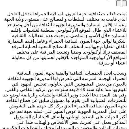
ثمنت فعاليات ثقافية بجهة العيون الساقية الحمراء التدخل العاجل
الذي قامت به مختلف السلطات والمصالح على مستوى ولاية الجهة
وعمالة إقليم السمارة والمديرية الجهوية للثقافة من أجل وضع حد
للاعتداء الذي طال الموقع الأركيولوجي بمنطقة لغشيوات بإقليم
السمارة خلال الأسبوع الماضي. ووجهت هذه الفعاليات الثقافية
شكرها لوالي جهة العيون الساقية الحمراء وعامل إقليم السمارة
اللذان أعطيا توجيهاتهما لمختلف المصالح المعنية لحماية الموقع
المصنف تراثا أركيولوجيا وطنيا وتشديد المراقبة على مختلف
المواقع الأركيولوجية المتواجدة بالإقليم لحمايتها من كل محاولة
اعتداء أو سرقة.
وشجب اتحاد الجمعيات الثقافية والفنية بجهة العيون الساقية
الحمراء الهجمة الشرسة التي تتعرض لها المديرية الجهوية للثقافة
بالعيون من بعض المشوشين الذين يحاولون تبخيس الجهود التي
تقوم بها منذ بداية سنة 2019 بعد سنوات من الركود الثقافي والفني.
وفي هذا الصدد دعا الاتحاد وزير الثقافة والشباب والرياضة لوضع حد
للتصرفات الصبيانية التي يقوم بها مسؤول سابق عن قطاع الثقافة
بجهة العيون الساقية الحمراء الذي يركز كل جهده على التشويش
على عمل المديرية الجهوية عوض السهر على عمله بجهة تعد من
أكبر الجهات على الصعيد الوطني، وأضاف الاتحاد أن المسؤول
المذكور يعمل على تحريك بعض الأشخاص والهيئات ضدا على
توجهات الوزارة والمجهودات التي تبذلها مختلف القطاعات الحكومية