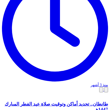
منذ 3 أشهر
طانطان.. تحديد أماكن وتوقيت صلاة عيد الفطر المبارك
1447هـ