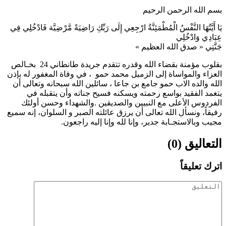
بسم الله الرحمن الرحيم
يَا أَيَّتُهَا النَّفْسُ الْمُطْمَئِنَّةُ ارْجِعِي إِلَى رَبِّكِ رَاضِيَةً مَّرْضِيَّة فَادْخُلِي فِي
عِبَادِي وَادْخُلِي
جَنَّتِي « صدق الله العظيم »
بقلوب مؤمنة بقضاء الله وقدره تتقدم جريدة طانطاني 24 بخـالص
العزاء والمواساة إلى الزميل محمد حمو ، في وفاة المغفور له بإذن
الله والده الاب حمو جامع بن جاعا ، سائلين الله سبحانه وتعالى أن
يتغمد الفقيد بواسع رحمته ويسكنه فسيح جناته وأن يتقبله في
الفردوس الأعلى مع النبيين والصديقين .والشهداء وحسن أولئك
رفيقاً، ونسأل الله تعالى أن يرزق عائلته الصبر و السلوان، إنه سميع
مجيب وبالاستجـابة جدير، وإنا لله وإنا إليه راجعون.
التعاليق (0)
اترك تعليقاً