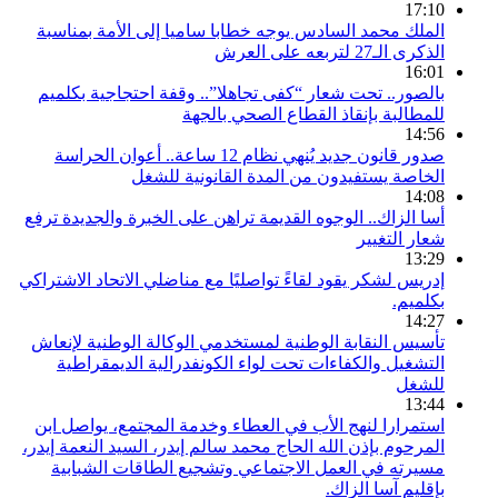
17:10
الملك محمد السادس يوجه خطابا ساميا إلى الأمة بمناسبة
الذكرى الـ27 لتربعه على العرش
16:01
بالصور.. تحت شعار “كفى تجاهلا”.. وقفة احتجاجية بكلميم
للمطالبة بإنقاذ القطاع الصحي بالجهة
14:56
صدور قانون جديد يُنهي نظام 12 ساعة.. أعوان الحراسة
الخاصة يستفيدون من المدة القانونية للشغل
14:08
أسا الزاك.. الوجوه القديمة تراهن على الخبرة والجديدة ترفع
شعار التغيير
13:29
إدريس لشكر يقود لقاءً تواصليًا مع مناضلي الاتحاد الاشتراكي
بكلميم.
14:27
تأسيس النقابة الوطنية لمستخدمي الوكالة الوطنية لإنعاش
التشغيل والكفاءات تحت لواء الكونفدرالية الديمقراطية
للشغل
13:44
استمرارا لنهج الأب في العطاء وخدمة المجتمع، يواصل ابن
المرحوم بإذن الله الحاج محمد سالم إيدر، السيد النعمة إيدر،
مسيرته في العمل الاجتماعي وتشجيع الطاقات الشبابية
بإقليم آسا الزاك.