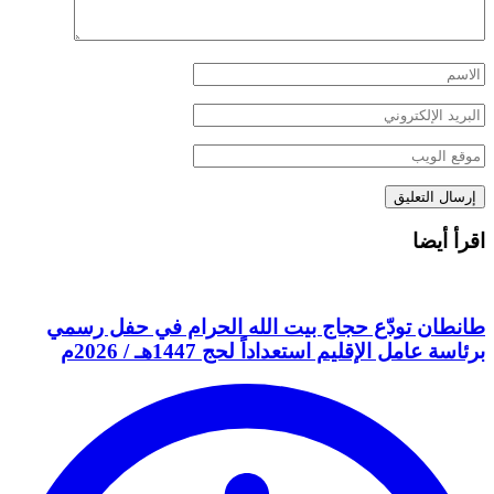
اقرأ أيضا
طانطان تودّع حجاج بيت الله الحرام في حفل رسمي
برئاسة عامل الإقليم استعداداً لحج 1447هـ / 2026م