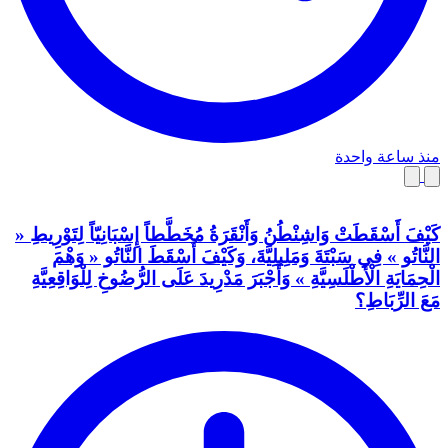
منذ ساعة واحدة
كَيْفَ أَسْقَطَتْ وَاشِنْطُنُ وَأَنْقَرَةُ مُخَطَّطاً إِسْبَانِيّاً لِتَوْرِيطِ «
النَّاتُو » فِي سَبْتَةَ وَمَلِيلِيَّةَ، وَكَيْفَ أَسْقَطَ النَّاتُو « وَهْمَ
الْحِمَايَةِ الْأَطْلَسِيَّةِ » وَأَجْبَرَ مَدْرِيدَ عَلَى الرُّضُوخِ لِلْوَاقِعِيَّةِ
مَعَ الرِّبَاطِ؟