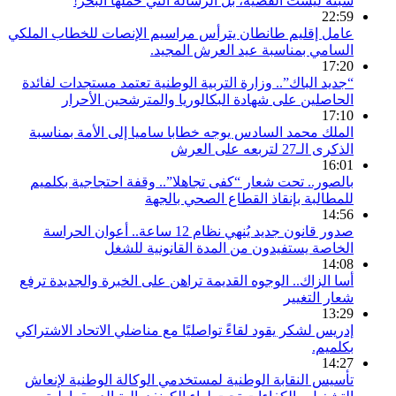
سبتة ليست القضية، بل الرسالة التي حملها البحر!
22:59
عامل إقليم طانطان يترأس مراسيم الإنصات للخطاب الملكي
السامي بمناسبة عيد العرش المجيد.
17:20
“جديد الباك”.. وزارة التربية الوطنية تعتمد مستجدات لفائدة
الحاصلين على شهادة البكالوريا والمترشحين الأحرار
17:10
الملك محمد السادس يوجه خطابا ساميا إلى الأمة بمناسبة
الذكرى الـ27 لتربعه على العرش
16:01
بالصور.. تحت شعار “كفى تجاهلا”.. وقفة احتجاجية بكلميم
للمطالبة بإنقاذ القطاع الصحي بالجهة
14:56
صدور قانون جديد يُنهي نظام 12 ساعة.. أعوان الحراسة
الخاصة يستفيدون من المدة القانونية للشغل
14:08
أسا الزاك.. الوجوه القديمة تراهن على الخبرة والجديدة ترفع
شعار التغيير
13:29
إدريس لشكر يقود لقاءً تواصليًا مع مناضلي الاتحاد الاشتراكي
بكلميم.
14:27
تأسيس النقابة الوطنية لمستخدمي الوكالة الوطنية لإنعاش