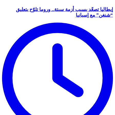
إيطاليا تصعّد بسبب أزمة سبتة.. وروما تلوّح بتعليق
“شنغن” مع إسبانيا