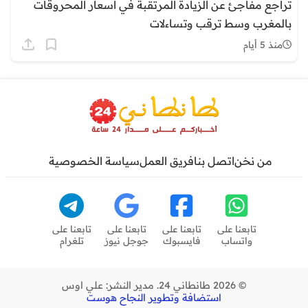
تراجع مفاجئ عن الزيادة المرتقبة في أسعار المحروقات
بالمغرب وسط ترقب وتساءلات
منذ 5 أيام
من نخن
اتصل بنا
فريق العمل
سياسة الخصوصية
تابعنا على
تابعنا على
تابعنا على
تابعنا على
واتساب
فايسبوك
جوجل نيوز
تلغرام
© 2026 طانطاني 24. مدير النشر: علي اوس
استضافة وتطوير النجاح هوست