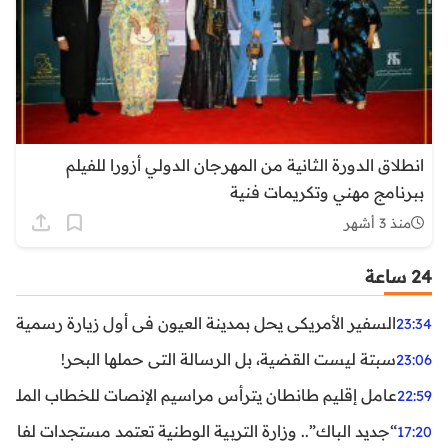
انطلاق الدورة الثانية من المهرجان الدولي أزورا للفيلم
ببرنامج مهني وتكريمات فنية
منذ 3 أشهر
24 ساعة
السفير الأمريكي يحل بمدينة العيون في أول زيارة رسمية رفي
23:34
سبتة ليست القضية، بل الرسالة التي حملها البحر!
23:06
عامل إقليم طانطان يترأس مراسيم الإنصات للخطاب الملكي
22:59
“جديد الباك”.. وزارة التربية الوطنية تعتمد مستجدات لفائد
17:20