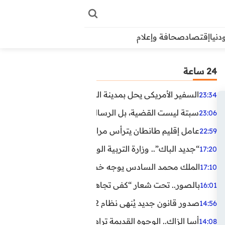
دنيا
إقتصاد
صحافة وإعلام
24 ساعة
السفير الأمريكي يحل بمدينة العيون في أول زيارة رسمية رفي
23:34
سبتة ليست القضية، بل الرسالة التي حملها البحر!
23:06
عامل إقليم طانطان يترأس مراسيم الإنصات للخطاب الملكي
22:59
“جديد الباك”.. وزارة التربية الوطنية تعتمد مستجدات لفائد
17:20
الملك محمد السادس يوجه خطابا ساميا إلى الأمة بمناسبة الذكرى الـ27 لتربع
17:10
بالصور.. تحت شعار “كفى تجاهلا”.. وقفة احتجاجية بكلميم ل
16:01
صدور قانون جديد يُنهي نظام 12 ساعة.. أعوان الحراسة الخاصة يستفيدون من المدة القانونية للشغل
14:56
أسا الزاك.. الوجوه القديمة تراهن على الخبرة والجديدة ترفع
14:08