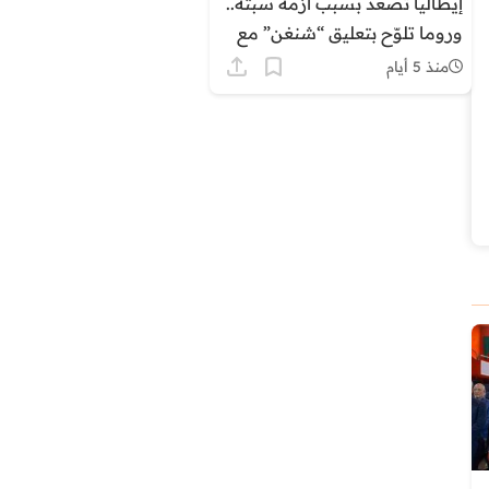
إيطاليا تصعّد بسبب أزمة سبتة..
وروما تلوّح بتعليق “شنغن” مع
إسبانيا
منذ 5 أيام