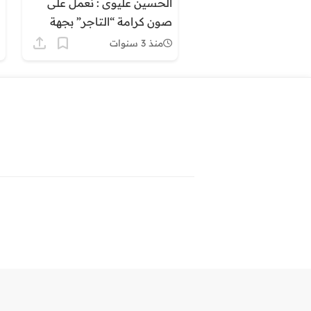
الحسين عليوى : نعمل على
صون كرامة “التاجر” بجهة
كلميم وادنون
منذ 3 سنوات