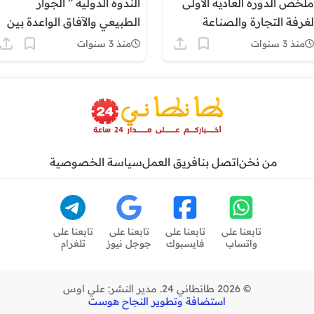
ملخص الدورة العادية الأولى
الندوة الدولية ” الجوار
لغرفة التجارة والصناعة
الطبيعي والآفاق الواعدة بين
والخدمات لجهة كلميم وادنون
المغرب واسبانيا “
منذ 3 سنوات
منذ 3 سنوات
من نخن
اتصل بنا
فريق العمل
سياسة الخصوصية
تابعنا على
تابعنا على
تابعنا على
تابعنا على
واتساب
فايسبوك
جوجل نيوز
تلغرام
© 2026 طانطاني 24. مدير النشر: علي اوس
استضافة وتطوير النجاح هوست