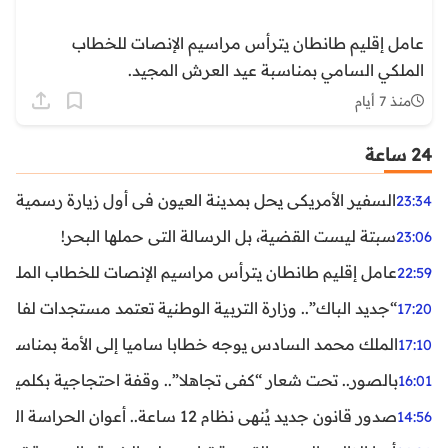
عامل إقليم طانطان يترأس مراسيم الإنصات للخطاب
الملكي السامي بمناسبة عيد العرش المجيد.
منذ 7 أيام
24 ساعة
السفير الأمريكي يحل بمدينة العيون في أول زيارة رسمية رفي
23:34
سبتة ليست القضية، بل الرسالة التي حملها البحر!
23:06
عامل إقليم طانطان يترأس مراسيم الإنصات للخطاب الملكي
22:59
“جديد الباك”.. وزارة التربية الوطنية تعتمد مستجدات لفائد
17:20
الملك محمد السادس يوجه خطابا ساميا إلى الأمة بمناسبة الذكرى الـ27 لتربع
17:10
بالصور.. تحت شعار “كفى تجاهلا”.. وقفة احتجاجية بكلميم ل
16:01
صدور قانون جديد يُنهي نظام 12 ساعة.. أعوان الحراسة الخاصة يستفيدون من المدة القانونية للشغل
14:56