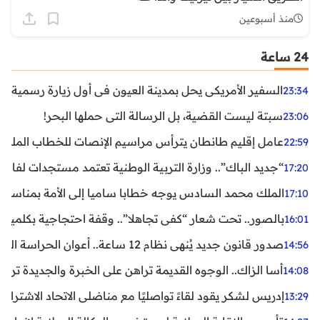
منذ أسبوعين
24 ساعة
السفير الأمريكي يحل بمدينة العيون في أول زيارة رسمية رفي
23:34
سبتة ليست القضية، بل الرسالة التي حملها البحر!
23:06
عامل إقليم طانطان يترأس مراسيم الإنصات للخطاب الملكي
22:59
“جديد الباك”.. وزارة التربية الوطنية تعتمد مستجدات لفائد
17:20
الملك محمد السادس يوجه خطابا ساميا إلى الأمة بمناسبة الذكرى الـ27 لتربع
17:10
بالصور.. تحت شعار “كفى تجاهلا”.. وقفة احتجاجية بكلميم ل
16:01
صدور قانون جديد يُنهي نظام 12 ساعة.. أعوان الحراسة الخاصة يستفيدون من المدة القانونية للشغل
14:56
أسا الزاك.. الوجوه القديمة تراهن على الخبرة والجديدة ترفع
14:08
إدريس لشكر يقود لقاءً تواصليًا مع مناضلي الاتحاد الاشتراكي
13:29