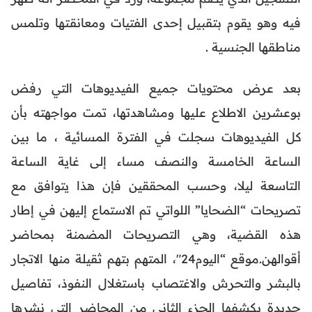
فيه وهو يقوم بتقبيل إحدى الفتيات ومعانقتها وتلمس
مناطقها الجنسية .
بعد عرض محتويات جميع الفيديوهات التي رفض
بوعشرين الاطلاع عليها ومشاهدتها، تمت مواجهته بأن
كل الفيديوهات سجلت في الفترة المسائية ، ما بين
الساعة الخامسة والنصف مساء إلى غاية الساعة
التاسعة ليلا، وحسب المحققين فإن هذا يتوافق مع
تصريحات “الضحايا” اللواتي تم الاستماع إليهن في إطار
هذه القضية، وهي التصريحات المضمنة بمحاضر
أقوالهن.موقع “اليوم24″، المتهم بتهم ثقيلة منها الاتجار
بالبشر والتحرش والاغتصاب باستغلال النفوذ، تفاصيل
جديدة يكشفها الجزء الثاني من المحاضر التي نشرها