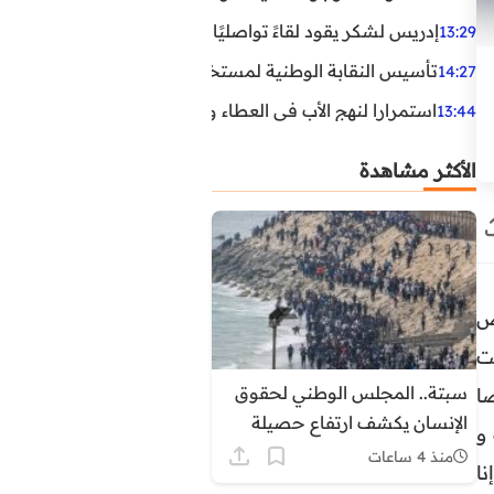
إدريس لشكر يقود لقاءً تواصليًا مع مناضلي الاتحاد الاشتراكي
13:29
تأسيس النقابة الوطنية لمستخدمي الوكالة الوطنية لإنعاش ا
14:27
استمرارا لنهج الأب في العطاء وخدمة المجتمع، يواصل ابن ال
13:44
الأكثر مشاهدة
ص
ت
سبتة.. المجلس الوطني لحقوق
ا
الإنسان يكشف ارتفاع حصيلة
و
الوفيات الى 14 ويوثق اعتداءات
منذ 4 ساعات
ا
على مهاجرين