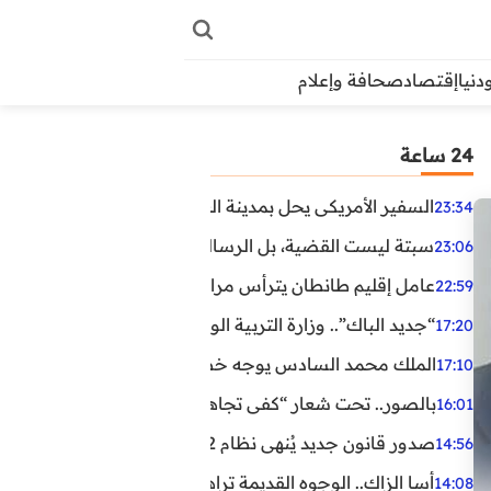
دنيا
إقتصاد
صحافة وإعلام
24 ساعة
السفير الأمريكي يحل بمدينة العيون في أول زيارة رسمية رفي
23:34
سبتة ليست القضية، بل الرسالة التي حملها البحر!
23:06
عامل إقليم طانطان يترأس مراسيم الإنصات للخطاب الملكي
22:59
“جديد الباك”.. وزارة التربية الوطنية تعتمد مستجدات لفائد
17:20
الملك محمد السادس يوجه خطابا ساميا إلى الأمة بمناسبة الذكرى الـ27 لتربع
17:10
بالصور.. تحت شعار “كفى تجاهلا”.. وقفة احتجاجية بكلميم ل
16:01
صدور قانون جديد يُنهي نظام 12 ساعة.. أعوان الحراسة الخاصة يستفيدون من المدة القانونية للشغل
14:56
أسا الزاك.. الوجوه القديمة تراهن على الخبرة والجديدة ترفع
14:08