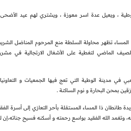
وطية ، ويعيل عدة اسر معوزة ، ويشتري لهم عيد الأضحى 
المساء تظهر محاولة السلطة منع المرحوم المناضل الشري
صيف الماضي لتغطية على الأشغال الارتجالية في مشرو
ي في مدينة الوطية التي تعج فيها الجمعيات و التعاونيا
قين بمحن البحارة و نوم الساكنة .
ة طانطان ذا المساء المستقلة بأحر التعازي إلى أسرة الفقي
به، وتغمد الله الفقيد بواسع رحمته و أسكنه فسيح جناته،إن ل