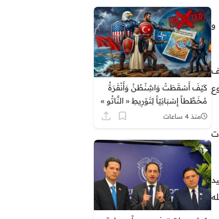
و
ف
ع
كَيْفَ أَسْقَطَتْ وَاشِنْطُنُ وَأَنْقَرَةُ
مُخَطَّطاً إِسْبَانِيّاً لِتَوْرِيطِ « النَّاتُو »
فِي سَبْتَةَ وَمَلِيلِيَّةَ، وَكَيْفَ أَسْقَطَ
منذ 4 ساعات
النَّاتُو « وَهْمَ الْحِمَايَةِ الْأَطْلَسِيَّةِ »
ت
وَأَجْبَرَ مَدْرِيدَ عَلَى الرُّضُوخِ
لِلْوَاقِعِيَّةِ مَعَ الرِّبَاطِ؟
د
له