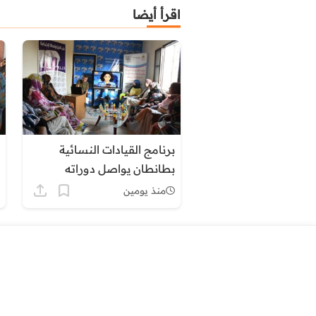
اقرأ أيضا
برنامج القيادات النسائية
بطانطان يواصل دوراته
التكوينية حول التنظيم الترابي
منذ يومين
وأدوار المجالس المنتخبة