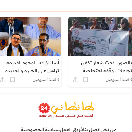
بالصور.. تحت شعار “كفى
أسا الزاك.. الوجوه القديمة
تجاهلا”.. وقفة احتجاجية
تراهن على الخبرة والجديدة
بكلميم للمطالبة بإنقاذ القطاع
ترفع شعار التغيير
منذ أسبوعين
منذ أسبوعين
الصحي بالجهة
من نخن
اتصل بنا
فريق العمل
سياسة الخصوصية