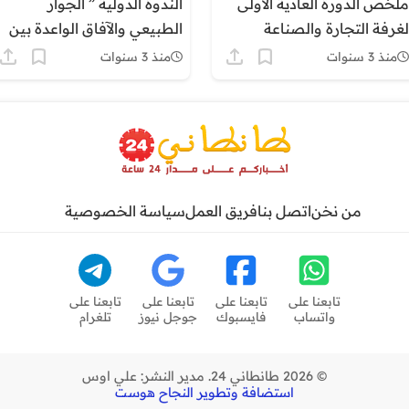
ملخص الدورة العادية الأولى
الندوة الدولية ” الجوار
لغرفة التجارة والصناعة
الطبيعي والآفاق الواعدة بين
والخدمات لجهة كلميم وادنون
المغرب واسبانيا “
منذ 3 سنوات
منذ 3 سنوات
من نخن
اتصل بنا
فريق العمل
سياسة الخصوصية
تابعنا على
تابعنا على
تابعنا على
تابعنا على
واتساب
فايسبوك
جوجل نيوز
تلغرام
© 2026 طانطاني 24. مدير النشر: علي اوس
استضافة وتطوير النجاح هوست