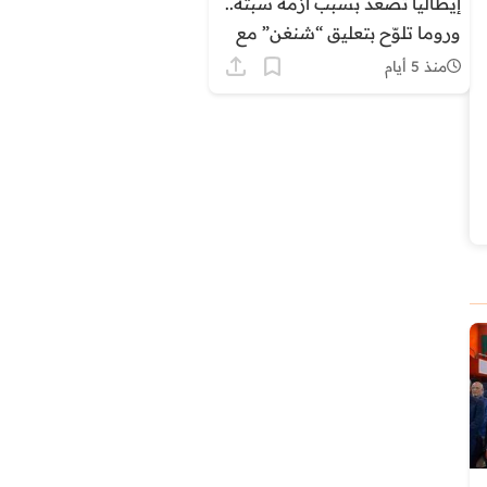
إيطاليا تصعّد بسبب أزمة سبتة..
وروما تلوّح بتعليق “شنغن” مع
إسبانيا
منذ 5 أيام