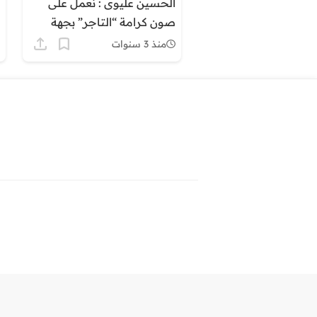
الحسين عليوى : نعمل على
صون كرامة “التاجر” بجهة
كلميم وادنون
منذ 3 سنوات