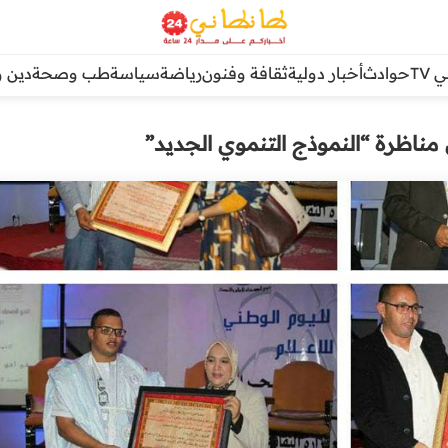
TV
حوادث
أخبار دولية
ثقافة وفنون
رياضة
سياسة
طب وصحة
دين و
ناظرة “النموذج التنموي الجديد”