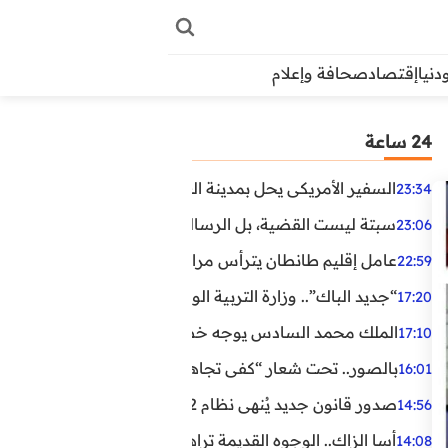
دنيا
إقتصاد
صحافة وإعلام
24 ساعة
السفير الأمريكي يحل بمدينة العيون في أول زيارة رسمية رفي
23:34
سبتة ليست القضية، بل الرسالة التي حملها البحر!
23:06
عامل إقليم طانطان يترأس مراسيم الإنصات للخطاب الملكي
22:59
“جديد الباك”.. وزارة التربية الوطنية تعتمد مستجدات لفائد
17:20
الملك محمد السادس يوجه خطابا ساميا إلى الأمة بمناسبة الذكرى الـ27 لتربع
17:10
بالصور.. تحت شعار “كفى تجاهلا”.. وقفة احتجاجية بكلميم ل
16:01
صدور قانون جديد يُنهي نظام 12 ساعة.. أعوان الحراسة الخاصة يستفيدون من المدة القانونية للشغل
14:56
أسا الزاك.. الوجوه القديمة تراهن على الخبرة والجديدة ترفع
14:08