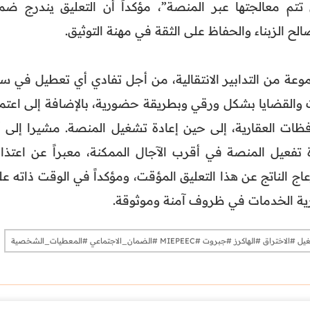
تي تتم معالجتها عبر المنصة”، مؤكداً أن التعليق يندرج ضم
ح الزبناء والحفاظ على الثقة في مهنة التوثيق.
وعة من التدابير الانتقالية، من أجل تفادي أي تعطيل في سي
فات والقضايا بشكل ورقي وبطريقة حضورية، بالإضافة إلى اعتم
ظات العقارية، إلى حين إعادة تشغيل المنصة. مشيرا إلى أ
تفعيل المنصة في أقرب الآجال الممكنة، معبراً عن اعتذار
عاج الناتج عن هذا التعليق المؤقت، ومؤكداً في الوقت ذاته ع
ية الخدمات في ظروف آمنة وموثوقة.
وت #MIEPEEC #الضمان_الاجتماعي #المعطيات_الشخصية