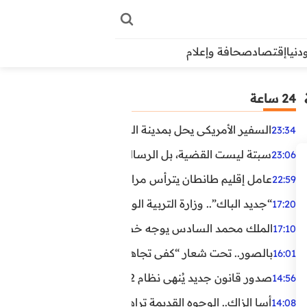
دنيا
إقتصاد
صحافة وإعلام
24 ساعة
السفير الأمريكي يحل بمدينة العيون في أول زيارة رسمية رفي
23:34
سبتة ليست القضية، بل الرسالة التي حملها البحر!
23:06
عامل إقليم طانطان يترأس مراسيم الإنصات للخطاب الملكي
22:59
“جديد الباك”.. وزارة التربية الوطنية تعتمد مستجدات لفائد
17:20
الملك محمد السادس يوجه خطابا ساميا إلى الأمة بمناسبة الذكرى الـ27 لتربع
17:10
بالصور.. تحت شعار “كفى تجاهلا”.. وقفة احتجاجية بكلميم ل
16:01
صدور قانون جديد يُنهي نظام 12 ساعة.. أعوان الحراسة الخاصة يستفيدون من المدة القانونية للشغل
14:56
أسا الزاك.. الوجوه القديمة تراهن على الخبرة والجديدة ترفع
14:08