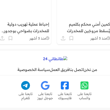
كمين أمني محكم بكلميم
إحباط عملية تهريب دولية
يُسقط مروجَين للمخدرات
للمخدرات بضواحي بوجدور..
ويحجز أزيد من 25 كيلوغراماً
حجز 8.6 أطنان من “الشيرا”
منذ 3 أشهر
منذ 3 أشهر
من الممنوعات
وتوقيف ثلاثة أشخاص
من نخن
اتصل بنا
فريق العمل
سياسة الخصوصية
تابعنا على
تابعنا على
تابعنا على
تابعنا على
واتساب
فايسبوك
جوجل نيوز
تلغرام