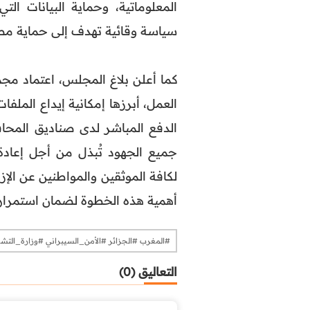
المعلوماتية، وحماية البيانات ال
سياسة وقائية تهدف إلى حماية مصال
كما أعلن بلاغ المجلس، اعتماد مجم
العمل، أبرزها إمكانية إيداع المل
الدفع المباشر لدى صناديق المحاف
جميع الجهود تُبذل من أجل إعادة 
لكافة الموثقين والمواطنين عن الإز
أهمية هذه الخطوة لضمان استمرار
#المغرب #الجزائر #الأمن_السيبراني #وزارة_التشغيل #الاختراق #الهاكرز #جبر
التعاليق (0)