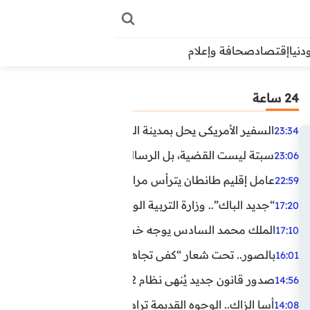
دنيا
إقتصاد
صحافة وإعلام
24 ساعة
السفير الأمريكي يحل بمدينة العيون في أول زيارة رسمية رفي
23:34
سبتة ليست القضية، بل الرسالة التي حملها البحر!
23:06
عامل إقليم طانطان يترأس مراسيم الإنصات للخطاب الملكي
22:59
“جديد الباك”.. وزارة التربية الوطنية تعتمد مستجدات لفائد
17:20
الملك محمد السادس يوجه خطابا ساميا إلى الأمة بمناسبة الذكرى الـ27 لتربع
17:10
بالصور.. تحت شعار “كفى تجاهلا”.. وقفة احتجاجية بكلميم ل
16:01
صدور قانون جديد يُنهي نظام 12 ساعة.. أعوان الحراسة الخاصة يستفيدون من المدة القانونية للشغل
14:56
أسا الزاك.. الوجوه القديمة تراهن على الخبرة والجديدة ترفع
14:08