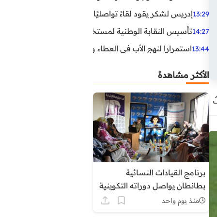
إدريس لشكر يقود لقاءً تواصليًا مع مناضلي الاتحاد الاشتراكي
13:29
تأسيس النقابة الوطنية لمستخدمي الوكالة الوطنية لإنعاش ا
14:27
استمرارا لنهج الأب في العطاء وخدمة المجتمع، يواصل ابن ال
13:44
الأكثر مشاهدة
برنامج القيادات النسائية
بطانطان يواصل دوراته التكوينية
حول التنظيم الترابي وأدوار
منذ يوم واحد
المجالس المنتخبة