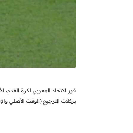
قرر الاتحاد المغربي لكرة القدم، ا
بركلات الترجيح (الوقت الأصلي والإضافي 2-2) في الدور ربع النهائي من كأس الع