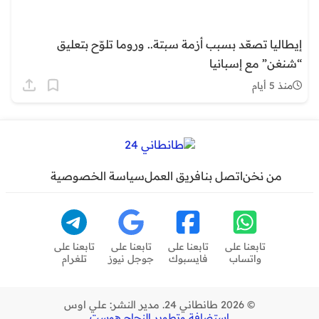
إيطاليا تصعّد بسبب أزمة سبتة.. وروما تلوّح بتعليق
“شنغن” مع إسبانيا
منذ 5 أيام
من نخن
اتصل بنا
فريق العمل
سياسة الخصوصية
تابعنا على
تابعنا على
تابعنا على
تابعنا على
واتساب
فايسبوك
جوجل نيوز
تلغرام
© 2026 طانطاني 24. مدير النشر: علي اوس
استضافة وتطوير النجاح هوست