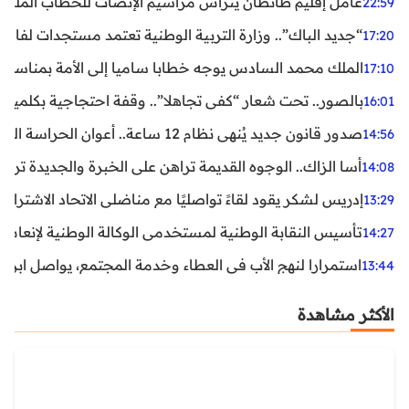
عامل إقليم طانطان يترأس مراسيم الإنصات للخطاب الملكي
22:59
“جديد الباك”.. وزارة التربية الوطنية تعتمد مستجدات لفائد
17:20
الملك محمد السادس يوجه خطابا ساميا إلى الأمة بمناسبة الذكرى الـ27 لتربع
17:10
بالصور.. تحت شعار “كفى تجاهلا”.. وقفة احتجاجية بكلميم ل
16:01
صدور قانون جديد يُنهي نظام 12 ساعة.. أعوان الحراسة الخاصة يستفيدون من المدة القانونية للشغل
14:56
أسا الزاك.. الوجوه القديمة تراهن على الخبرة والجديدة ترفع
14:08
إدريس لشكر يقود لقاءً تواصليًا مع مناضلي الاتحاد الاشتراكي
13:29
تأسيس النقابة الوطنية لمستخدمي الوكالة الوطنية لإنعاش ا
14:27
استمرارا لنهج الأب في العطاء وخدمة المجتمع، يواصل ابن ال
13:44
الأكثر مشاهدة