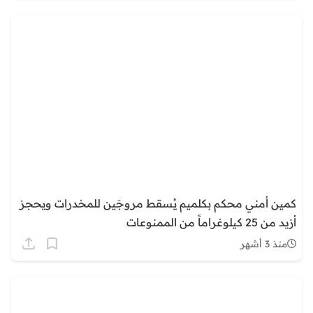
كمين أمني محكم بكلميم يُسقط مروجَين للمخدرات ويحجز
أزيد من 25 كيلوغراماً من الممنوعات
منذ 3 أشهر