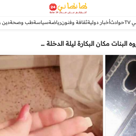
TV
حوادث
أخبار دولية
ثقافة وفنون
رياضة
سياسة
طب وصحة
دين و
 البنات مكان البكارة ليلة الدخلة …