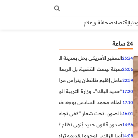
دنيا
إقتصاد
صحافة وإعلام
24 ساعة
السفير الأمريكي يحل بمدينة العيون في أول زيارة رسمية رفي
23:34
سبتة ليست القضية، بل الرسالة التي حملها البحر!
23:06
عامل إقليم طانطان يترأس مراسيم الإنصات للخطاب الملكي
22:59
“جديد الباك”.. وزارة التربية الوطنية تعتمد مستجدات لفائد
17:20
الملك محمد السادس يوجه خطابا ساميا إلى الأمة بمناسبة الذكرى الـ27 لتربع
17:10
بالصور.. تحت شعار “كفى تجاهلا”.. وقفة احتجاجية بكلميم ل
16:01
صدور قانون جديد يُنهي نظام 12 ساعة.. أعوان الحراسة الخاصة يستفيدون من المدة القانونية للشغل
14:56
أسا الزاك.. الوجوه القديمة تراهن على الخبرة والجديدة ترفع
14:08