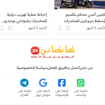
كمين أمني محكم بكلميم
إحباط عملية تهريب دولية
يُسقط مروجَين للمخدرات
للمخدرات بضواحي بوجدور..
ويحجز أزيد من 25 كيلوغراماً
حجز 8.6 أطنان من “الشيرا”
منذ 3 أشهر
منذ 3 أشهر
من الممنوعات
وتوقيف ثلاثة أشخاص
من نخن
اتصل بنا
فريق العمل
سياسة الخصوصية
تابعنا على
تابعنا على
تابعنا على
تابعنا على
واتساب
فايسبوك
جوجل نيوز
تلغرام