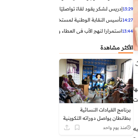
إدريس لشكر يقود لقاءً تواصليًا مع مناضلي الاتحاد الاشتراكي
13:29
تأسيس النقابة الوطنية لمستخدمي الوكالة الوطنية لإنعاش ا
14:27
استمرارا لنهج الأب في العطاء وخدمة المجتمع، يواصل ابن ال
13:44
الأكثر مشاهدة
ا
ت
برنامج القيادات النسائية
بطانطان يواصل دوراته التكوينية
حول التنظيم الترابي وأدوار
منذ يوم واحد
ه
المجالس المنتخبة