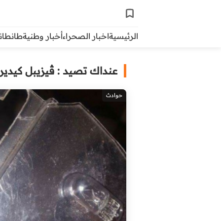
الرئيسية
اخبار الصحراء
أخبار وطنية
طانطاني 
عنداك تصيد : ڤيزيبل كيديروه
حوادث