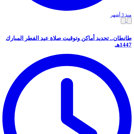
منذ 3 أشهر
طانطان.. تحديد أماكن وتوقيت صلاة عيد الفطر المبارك
1447هـ