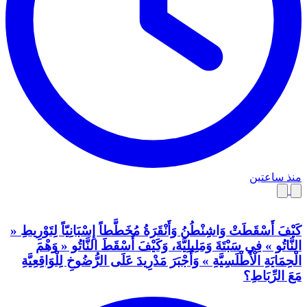
منذ ساعتين
كَيْفَ أَسْقَطَتْ وَاشِنْطُنُ وَأَنْقَرَةُ مُخَطَّطاً إِسْبَانِيّاً لِتَوْرِيطِ «
النَّاتُو » فِي سَبْتَةَ وَمَلِيلِيَّةَ، وَكَيْفَ أَسْقَطَ النَّاتُو « وَهْمَ
الْحِمَايَةِ الْأَطْلَسِيَّةِ » وَأَجْبَرَ مَدْرِيدَ عَلَى الرُّضُوخِ لِلْوَاقِعِيَّةِ
مَعَ الرِّبَاطِ؟