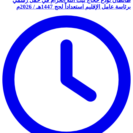
طانطان تودّع حجاج بيت الله الحرام في حفل رسمي
برئاسة عامل الإقليم استعداداً لحج 1447هـ / 2026م