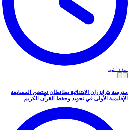
منذ 5 أشهر
مدرسة بئرانزران الابتدائية بطانطان تحتضن المسابقة
الإقليمية الأولى في تجويد وحفظ القرآن الكريم