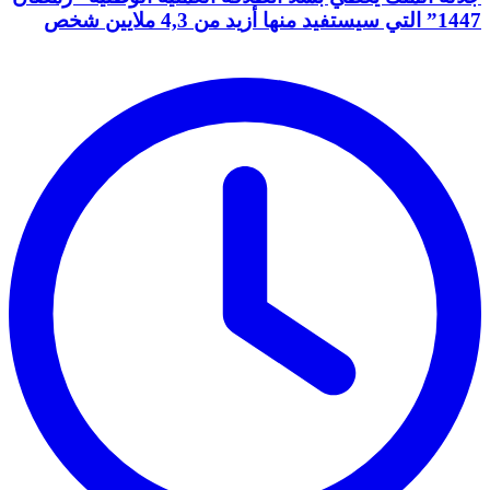
1447” التي سيستفيد منها أزيد من 4,3 ملايين شخص