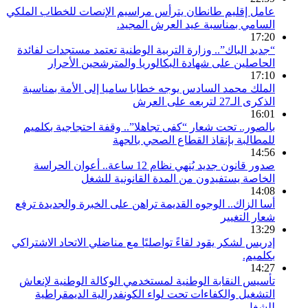
عامل إقليم طانطان يترأس مراسيم الإنصات للخطاب الملكي
السامي بمناسبة عيد العرش المجيد.
17:20
“جديد الباك”.. وزارة التربية الوطنية تعتمد مستجدات لفائدة
الحاصلين على شهادة البكالوريا والمترشحين الأحرار
17:10
الملك محمد السادس يوجه خطابا ساميا إلى الأمة بمناسبة
الذكرى الـ27 لتربعه على العرش
16:01
بالصور.. تحت شعار “كفى تجاهلا”.. وقفة احتجاجية بكلميم
للمطالبة بإنقاذ القطاع الصحي بالجهة
14:56
صدور قانون جديد يُنهي نظام 12 ساعة.. أعوان الحراسة
الخاصة يستفيدون من المدة القانونية للشغل
14:08
أسا الزاك.. الوجوه القديمة تراهن على الخبرة والجديدة ترفع
شعار التغيير
13:29
إدريس لشكر يقود لقاءً تواصليًا مع مناضلي الاتحاد الاشتراكي
بكلميم.
14:27
تأسيس النقابة الوطنية لمستخدمي الوكالة الوطنية لإنعاش
التشغيل والكفاءات تحت لواء الكونفدرالية الديمقراطية
للشغل