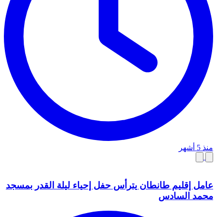
منذ 5 أشهر
عامل إقليم طانطان يترأس حفل إحياء ليلة القدر بمسجد
محمد السادس