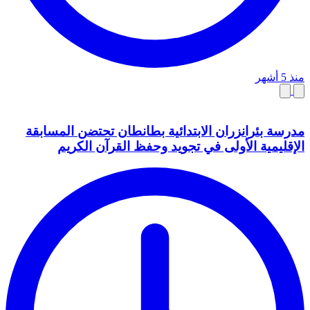
منذ 5 أشهر
مدرسة بئرانزران الابتدائية بطانطان تحتضن المسابقة
الإقليمية الأولى في تجويد وحفظ القرآن الكريم