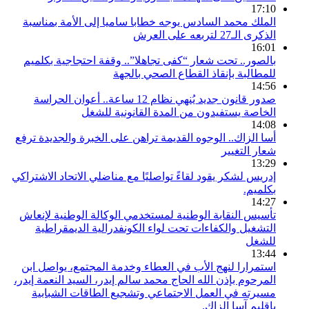
17:10
الملك محمد السادس يوجه خطابا ساميا إلى الأمة بمناسبة
الذكرى الـ27 لتربعه على العرش
16:01
بالصور.. تحت شعار “كفى تجاهلا”.. وقفة احتجاجية بكلميم
للمطالبة بإنقاذ القطاع الصحي بالجهة
14:56
صدور قانون جديد يُنهي نظام 12 ساعة.. أعوان الحراسة
الخاصة يستفيدون من المدة القانونية للشغل
14:08
أسا الزاك.. الوجوه القديمة تراهن على الخبرة والجديدة ترفع
شعار التغيير
13:29
إدريس لشكر يقود لقاءً تواصليًا مع مناضلي الاتحاد الاشتراكي
بكلميم.
14:27
تأسيس النقابة الوطنية لمستخدمي الوكالة الوطنية لإنعاش
التشغيل والكفاءات تحت لواء الكونفدرالية الديمقراطية
للشغل
13:44
استمرارا لنهج الأب في العطاء وخدمة المجتمع، يواصل ابن
المرحوم بإذن الله الحاج محمد سالم إيدر، السيد النعمة إيدر،
مسيرته في العمل الاجتماعي وتشجيع الطاقات الشبابية
بإقليم آسا الزاك.