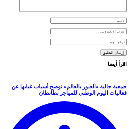
اقرأ أيضا
جمعية جالية «العبور بالعالم» توضح أسباب غيابها عن
فعاليات اليوم الوطني للمهاجر بطانطان