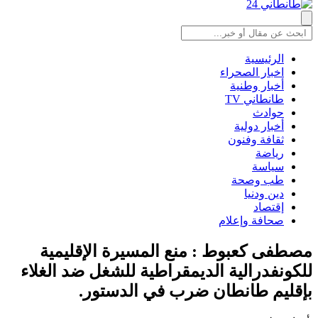
الرئيسية
اخبار الصحراء
أخبار وطنية
طانطاني TV
حوادث
أخبار دولية
ثقافة وفنون
رياضة
سياسة
طب وصحة
دين ودنيا
إقتصاد
صحافة وإعلام
مصطفى كعبوط : منع المسيرة الإقليمية
للكونفدرالية الديمقراطية للشغل ضد الغلاء
بإقليم طانطان ضرب في الدستور.