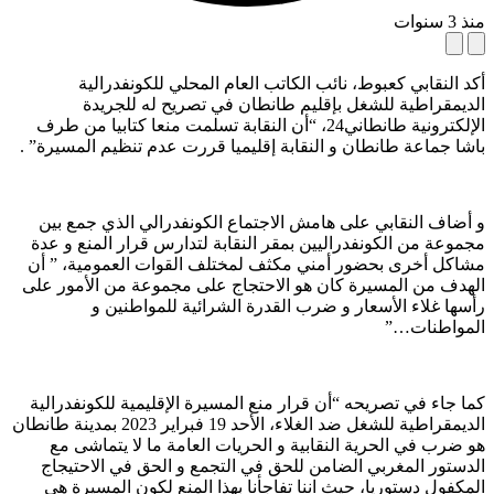
منذ 3 سنوات
أكد النقابي كعبوط، نائب الكاتب العام المحلي للكونفدرالية
الديمقراطية للشغل بإقليم طانطان في تصريح له للجريدة
الإلكترونية طانطاني24، “أن النقابة تسلمت منعا كتابيا من طرف
باشا جماعة طانطان و النقابة إقليميا قررت عدم تنظيم المسيرة” .
و أضاف النقابي على هامش الاجتماع الكونفدرالي الذي جمع بين
مجموعة من الكونفدراليين بمقر النقابة لتدارس قرار المنع و عدة
مشاكل أخرى بحضور أمني مكثف لمختلف القوات العمومية، ” أن
الهدف من المسيرة كان هو الاحتجاج على مجموعة من الأمور على
رأسها غلاء الأسعار و ضرب القدرة الشرائية للمواطنين و
المواطنات…”
كما جاء في تصريحه “أن قرار منع المسيرة الإقليمية للكونفدرالية
الديمقراطية للشغل ضد الغلاء، الأحد 19 فبراير 2023 بمدينة طانطان
هو ضرب في الحرية النقابية و الحريات العامة ما لا يتماشى مع
الدستور المغربي الضامن للحق في التجمع و الحق في الاحتيجاج
المكفول دستوريا، حيث اننا تفاجأنا بهذا المنع لكون المسيرة هي