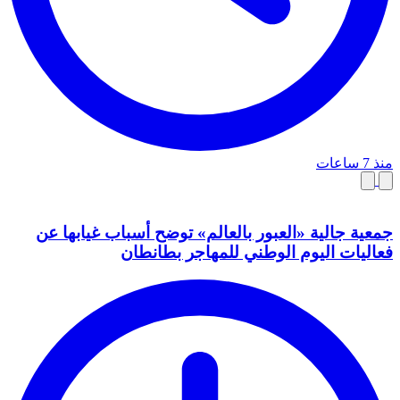
منذ 7 ساعات
جمعية جالية «العبور بالعالم» توضح أسباب غيابها عن
فعاليات اليوم الوطني للمهاجر بطانطان