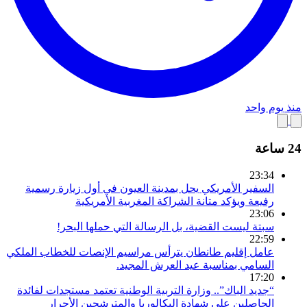
منذ يوم واحد
24 ساعة
23:34
السفير الأمريكي يحل بمدينة العيون في أول زيارة رسمية
رفيعة ويؤكد متانة الشراكة المغربية الأمريكية
23:06
سبتة ليست القضية، بل الرسالة التي حملها البحر!
22:59
عامل إقليم طانطان يترأس مراسيم الإنصات للخطاب الملكي
السامي بمناسبة عيد العرش المجيد.
17:20
“جديد الباك”.. وزارة التربية الوطنية تعتمد مستجدات لفائدة
الحاصلين على شهادة البكالوريا والمترشحين الأحرار