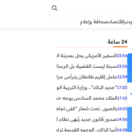
دنيا
إقتصاد
صحافة وإعلام
24 ساعة
السفير الأمريكي يحل بمدينة العيون في أول زيارة رسمية رفي
23:34
سبتة ليست القضية، بل الرسالة التي حملها البحر!
23:06
عامل إقليم طانطان يترأس مراسيم الإنصات للخطاب الملكي
22:59
“جديد الباك”.. وزارة التربية الوطنية تعتمد مستجدات لفائد
17:20
الملك محمد السادس يوجه خطابا ساميا إلى الأمة بمناسبة الذكرى الـ27 لتربع
17:10
بالصور.. تحت شعار “كفى تجاهلا”.. وقفة احتجاجية بكلميم ل
16:01
صدور قانون جديد يُنهي نظام 12 ساعة.. أعوان الحراسة الخاصة يستفيدون من المدة القانونية للشغل
14:56
أسا الزاك.. الوجوه القديمة تراهن على الخبرة والجديدة ترفع
14:08