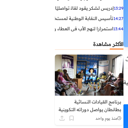
إدريس لشكر يقود لقاءً تواصليًا مع مناضلي الاتحاد الاشتراكي
13:29
تأسيس النقابة الوطنية لمستخدمي الوكالة الوطنية لإنعاش ا
14:27
استمرارا لنهج الأب في العطاء وخدمة المجتمع، يواصل ابن ال
13:44
الأكثر مشاهدة
ة
برنامج القيادات النسائية
بطانطان يواصل دوراته التكوينية
حول التنظيم الترابي وأدوار
منذ يوم واحد
المجالس المنتخبة