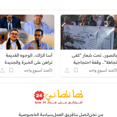
بالصور.. تحت شعار “كفى
أسا الزاك.. الوجوه القديمة
تجاهلا”.. وقفة احتجاجية
تراهن على الخبرة والجديدة
بكلميم للمطالبة بإنقاذ القطاع
ترفع شعار التغيير
منذ أسبوع واحد
منذ أسبوع واحد
الصحي بالجهة
من نخن
اتصل بنا
فريق العمل
سياسة الخصوصية