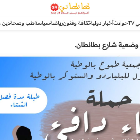
TV
حوادث
أخبار دولية
ثقافة وفنون
رياضة
سياسة
طب وصحة
دين و
 وضعية شارع بطانطان.