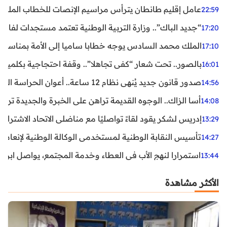
عامل إقليم طانطان يترأس مراسيم الإنصات للخطاب الملكي
22:59
“جديد الباك”.. وزارة التربية الوطنية تعتمد مستجدات لفائد
17:20
الملك محمد السادس يوجه خطابا ساميا إلى الأمة بمناسبة الذكرى الـ27 لتربع
17:10
بالصور.. تحت شعار “كفى تجاهلا”.. وقفة احتجاجية بكلميم ل
16:01
صدور قانون جديد يُنهي نظام 12 ساعة.. أعوان الحراسة الخاصة يستفيدون من المدة القانونية للشغل
14:56
أسا الزاك.. الوجوه القديمة تراهن على الخبرة والجديدة ترفع
14:08
إدريس لشكر يقود لقاءً تواصليًا مع مناضلي الاتحاد الاشتراكي
13:29
تأسيس النقابة الوطنية لمستخدمي الوكالة الوطنية لإنعاش ا
14:27
استمرارا لنهج الأب في العطاء وخدمة المجتمع، يواصل ابن ال
13:44
الأكثر مشاهدة