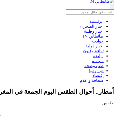
الرئيسية
اخبار الصحراء
أخبار وطنية
طانطاني TV
حوادث
أخبار دولية
ثقافة وفنون
رياضة
سياسة
طب وصحة
دين ودنيا
إقتصاد
صحافة وإعلام
أمطار.. أحوال الطقس اليوم الجمعة في المغر
طقس