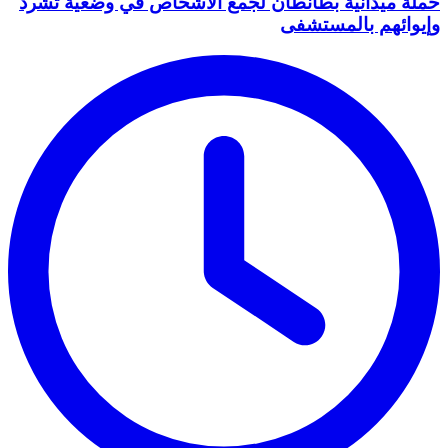
حملة ميدانية بطانطان لجمع الأشخاص في وضعية تشرد
وإيوائهم بالمستشفى