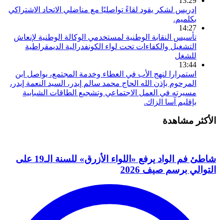
13:29
إدريس لشكر يقود لقاءً تواصليًا مع مناضلي الاتحاد الاشتراكي
بكلميم.
14:27
تأسيس النقابة الوطنية لمستخدمي الوكالة الوطنية لإنعاش
التشغيل والكفاءات تحت لواء الكونفدرالية الديمقراطية
للشغل
13:44
استمرارا لنهج الأب في العطاء وخدمة المجتمع، يواصل ابن
المرحوم بإذن الله الحاج محمد سالم إيدر، السيد النعمة إيدر،
مسيرته في العمل الاجتماعي وتشجيع الطاقات الشبابية
بإقليم آسا الزاك.
الأكثر مشاهدة
شاطئ فم الواد يرفع «اللواء الأزرق» للسنة الـ19 على
التوالي برسم صيف 2026