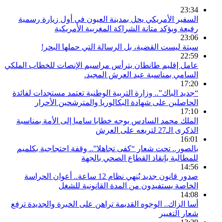
23:34
السفير الأمريكي يحل بمدينة العيون في أول زيارة رسمية
رفيعة ويؤكد متانة الشراكة المغربية الأمريكية
23:06
سبتة ليست القضية، بل الرسالة التي حملها البحر!
22:59
عامل إقليم طانطان يترأس مراسيم الإنصات للخطاب الملكي
السامي بمناسبة عيد العرش المجيد.
17:20
“جديد الباك”.. وزارة التربية الوطنية تعتمد مستجدات لفائدة
الحاصلين على شهادة البكالوريا والمترشحين الأحرار
17:10
الملك محمد السادس يوجه خطابا ساميا إلى الأمة بمناسبة
الذكرى الـ27 لتربعه على العرش
16:01
بالصور.. تحت شعار “كفى تجاهلا”.. وقفة احتجاجية بكلميم
للمطالبة بإنقاذ القطاع الصحي بالجهة
14:56
صدور قانون جديد يُنهي نظام 12 ساعة.. أعوان الحراسة
الخاصة يستفيدون من المدة القانونية للشغل
14:08
أسا الزاك.. الوجوه القديمة تراهن على الخبرة والجديدة ترفع
شعار التغيير