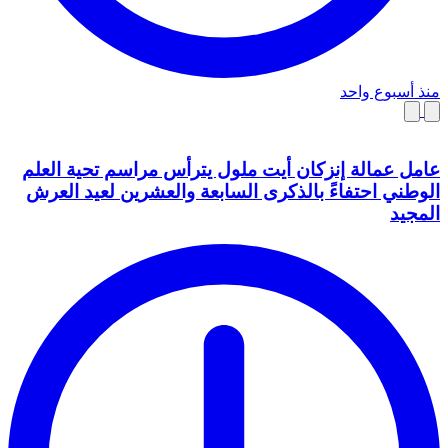
منذ أسبوع واحد
عامل عمالة إنزكان أيت ملول يترأس مراسم تحية العلم
الوطني احتفاءً بالذكرى السابعة والعشرين لعيد العرش
المجيد