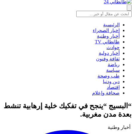
الرئيسية
اخبار الصحراء
أخبار وطنية
طانطاني TV
حوادث
أخبار دولية
ثقافة وفنون
رياضة
سياسة
طب وصحة
دين ودنيا
إقتصاد
صحافة وإعلام
“البسيج “ينجح في تفكيك خلية إرهابية تنشط
بعدة مدن مغربية.
أخبار وطنية