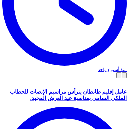
منذ أسبوع واحد
عامل إقليم طانطان يترأس مراسيم الإنصات للخطاب
الملكي السامي بمناسبة عيد العرش المجيد.