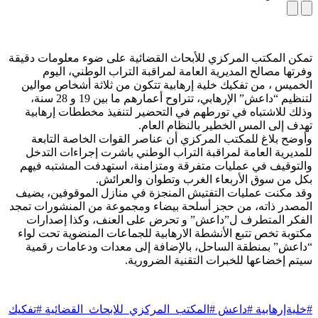
تمكن المكتب المركزي للأبحاث القضائية على ضوء معلومات دقيقة
وفرتها مصالح المديرية العامة لمراقبة التراب الوطني، اليوم
الخميس ، من تفكيك خلية إرهابية تتكون من ثلاثة أشخاص موالين
لتنظيم “داعش” الإرهابي، تتراوح أعمارهم ما بين 19 و 28 سنة،
وذلك للاشتباه في تورطهم في التحضير لتنفيذ مخططات إرهابية
تهدف إلى المس الخطير بالنظام العام.
وأوضح بلاغ للمكتب المركزي أن عناصر القوات الخاصة التابعة
للمديرية العامة لمراقبة التراب الوطني باشرت إجراءات التدخل
والتوقيف في عمليات متفرقة ومتزامنة، استهدفت المشتبه فيهم
بكل من سوق الأربعاء الغرب وتطوان والعرائش.
وقد مكنت عمليات التفتيش المنجزة في منازل الموقوفين، يضيف
المصدر ذاته، من حجز أسلحة بيضاء ومجموعة من المنشورات تمجد
الفكر المتطرف ل”داعش” و تحرض على العنف، وكذا إصدارات
مكتوبة تخص تتبع الأنشطة الارهابية للجماعات المنضوية تحت لواء
“داعش” بمنطقة الساحل، بالإضافة إلى معدات ودعامات رقمية
سيتم إخضاعها للخبرات التقنية الضرورية.
#خليةإرهابية #داعش #المكتب_المركزي_للابحاث_القضائية #تفكيك