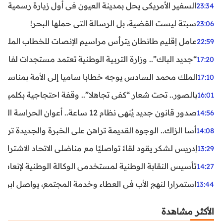
السفير الأمريكي يحل بمدينة العيون في أول زيارة رسمية رفي
23:34
سبتة ليست القضية، بل الرسالة التي حملها البحر!
23:06
عامل إقليم طانطان يترأس مراسيم الإنصات للخطاب الملكي
22:59
“جديد الباك”.. وزارة التربية الوطنية تعتمد مستجدات لفائد
17:20
الملك محمد السادس يوجه خطابا ساميا إلى الأمة بمناسبة الذكرى الـ27 لتربع
17:10
بالصور.. تحت شعار “كفى تجاهلا”.. وقفة احتجاجية بكلميم ل
16:01
صدور قانون جديد يُنهي نظام 12 ساعة.. أعوان الحراسة الخاصة يستفيدون من المدة القانونية للشغل
14:56
أسا الزاك.. الوجوه القديمة تراهن على الخبرة والجديدة ترفع
14:08
إدريس لشكر يقود لقاءً تواصليًا مع مناضلي الاتحاد الاشتراكي
13:29
تأسيس النقابة الوطنية لمستخدمي الوكالة الوطنية لإنعاش ا
14:27
استمرارا لنهج الأب في العطاء وخدمة المجتمع، يواصل ابن ال
13:44
الأكثر مشاهدة