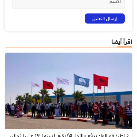
اقرأ أيضا
شاطئ فم الواد يرفع «اللواء الأزرق» للسنة الـ19 على التوالي