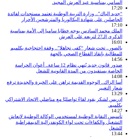
السامي بمناسبة عيد العرش المجيد.
17:20
“جديد الباك”.. وزارة التربية الوطنية تعتمد مستجدات لفائدة
الحاصلين على شهادة البكالوريا والمترشحين الأحرار
17:10
الملك محمد السادس يوجه خطابا ساميا إلى الأمة بمناسبة
الذكرى الـ27 لتربعه على العرش
16:01
بالصور.. تحت شعار “كفى تجاهلا”.. وقفة احتجاجية بكلميم
للمطالبة بإنقاذ القطاع الصحي بالجهة
14:56
صدور قانون جديد يُنهي نظام 12 ساعة.. أعوان الحراسة
الخاصة يستفيدون من المدة القانونية للشغل
14:08
أسا الزاك.. الوجوه القديمة تراهن على الخبرة والجديدة ترفع
شعار التغيير
13:29
إدريس لشكر يقود لقاءً تواصليًا مع مناضلي الاتحاد الاشتراكي
بكلميم.
14:27
تأسيس النقابة الوطنية لمستخدمي الوكالة الوطنية لإنعاش
التشغيل والكفاءات تحت لواء الكونفدرالية الديمقراطية
للشغل
13:44