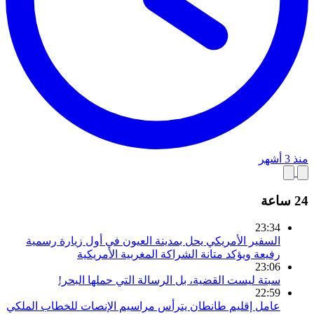
منذ 3 أشهر
24 ساعة
23:34
السفير الأمريكي يحل بمدينة العيون في أول زيارة رسمية
رفيعة ويؤكد متانة الشراكة المغربية الأمريكية
23:06
سبتة ليست القضية، بل الرسالة التي حملها البحر!
22:59
عامل إقليم طانطان يترأس مراسيم الإنصات للخطاب الملكي