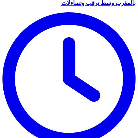
بالمغرب وسط ترقب وتساءلات