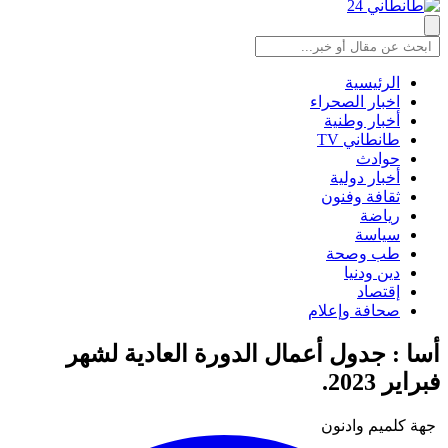
الرئيسية
اخبار الصحراء
أخبار وطنية
طانطاني TV
حوادث
أخبار دولية
ثقافة وفنون
رياضة
سياسة
طب وصحة
دين ودنيا
إقتصاد
صحافة وإعلام
أسا : جدول أعمال الدورة العادية لشهر
فبراير 2023.
جهة كلميم وادنون