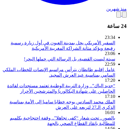
منذ شهرين
24 ساعة
23:34
السفير الأمريكي يحل بمدينة العيون في أول زيارة رسمية
رفيعة ويؤكد متانة الشراكة المغربية الأمريكية
23:06
سبتة ليست القضية، بل الرسالة التي حملها البحر!
22:59
عامل إقليم طانطان يترأس مراسيم الإنصات للخطاب الملكي
السامي بمناسبة عيد العرش المجيد.
17:20
“جديد الباك”.. وزارة التربية الوطنية تعتمد مستجدات لفائدة
الحاصلين على شهادة البكالوريا والمترشحين الأحرار
17:10
الملك محمد السادس يوجه خطابا ساميا إلى الأمة بمناسبة
الذكرى الـ27 لتربعه على العرش
16:01
بالصور.. تحت شعار “كفى تجاهلا”.. وقفة احتجاجية بكلميم
للمطالبة بإنقاذ القطاع الصحي بالجهة
14:56