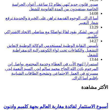
صدور قانون جديد يُنهي نظام 12 ساعة.. أعوان الحراسة
الخاصة يستفيدون من المدة القانونية للشغل
14:08
أسا الزاك.. الوجوه القديمة تراهن على الخبرة والجديدة ترفع
شعار التغيير
13:29
إدريس لشكر يقود لقاءً تواصليًا مع مناضلي الاتحاد الاشتراكي
بكلميم.
14:27
تأسيس النقابة الوطنية لمستخدمي الوكالة الوطنية لإنعاش
التشغيل والكفاءات تحت لواء الكونفدرالية الديمقراطية
للشغل
13:44
استمرارا لنهج الأب في العطاء وخدمة المجتمع، يواصل ابن
المرحوم بإذن الله الحاج محمد سالم إيدر، السيد النعمة إيدر،
مسيرته في العمل الاجتماعي وتشجيع الطاقات الشبابية
بإقليم آسا الزاك.
الأكثر مشاهدة
أسبوع الاستثمار لفائدة مغاربة العالم بجهة كلميم وادنون