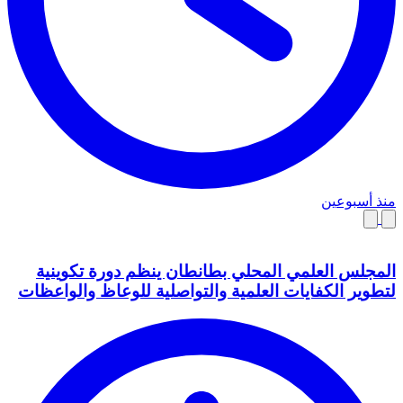
منذ أسبوعين
المجلس العلمي المحلي بطانطان ينظم دورة تكوينية
لتطوير الكفايات العلمية والتواصلية للوعاظ والواعظات