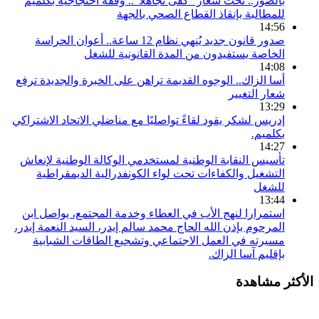
بالصور.. تحت شعار “كفى تجاهلا”.. وقفة احتجاجية بكلميم
للمطالبة بإنقاذ القطاع الصحي بالجهة
14:56
صدور قانون جديد يُنهي نظام 12 ساعة.. أعوان الحراسة
الخاصة يستفيدون من المدة القانونية للشغل
14:08
أسا الزاك.. الوجوه القديمة تراهن على الخبرة والجديدة ترفع
شعار التغيير
13:29
إدريس لشكر يقود لقاءً تواصليًا مع مناضلي الاتحاد الاشتراكي
بكلميم.
14:27
تأسيس النقابة الوطنية لمستخدمي الوكالة الوطنية لإنعاش
التشغيل والكفاءات تحت لواء الكونفدرالية الديمقراطية
للشغل
13:44
استمرارا لنهج الأب في العطاء وخدمة المجتمع، يواصل ابن
المرحوم بإذن الله الحاج محمد سالم إيدر، السيد النعمة إيدر،
مسيرته في العمل الاجتماعي وتشجيع الطاقات الشبابية
بإقليم آسا الزاك.
الأكثر مشاهدة