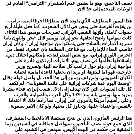
نصف الناخبين، وهو ما يضمن عدم الاستقرار “الترامبي” القادم في
الولايات المتحدة إلى حدّ الان.
هذا اليمين المتطرّف، الذّي يقوده الان متطرّفا اخرقا اسمه ترامب،
لن يفوّت الفرصة حتى يمعن في اذلال الشعوب، كما فعل طيلة أربع
سنوات كاملة، وأوّلها الشعب الإيراني. تصريحات بومبيو، هذا الثلاثاء،
كانت سهامها واضح اتجاهها، نحو إيران. بومبيو قال “نحن واثقون باننا
سنزود الامارات بالسلاح حتى يتمكنوا من مواجهة إيران”، وكأن إيران
تناصب العداء للإمارات، مع قناعتي المطلقة بان عشرة، فقط، من
الحرس الثوري إيراني، مع بعض المتفرقعات، بإمكانهم احتلال دبي،
واسقاطها نظامها في نصف يوم. الامارات لن تكون قادرة على
مواجهة إيران، ولو حول ترامب كل سلاحه اليها، وتصريح وزير
خارجيته فهو اما ليبتزها، او يريد ان يجعلها قاعدة امامية لحماية
الكيان الصهيوني. ولم يقف بومبيو إلى هذا الحد، بل واصل قوله وقال
“وضعنا اليوم عدة شركات إيرانية على قائمة العقوبات”، لم تكفه
كل تلك العقوبات التي كان تهدف إلى اذلال شعب إيران، فجاء يبشرنا
بمزيد منها. ونسى بانه منذ 1979 وكل العرب والصهاينة والغرب
وعلى رأسهم أمريكا يتأمرون على إيران، فما زادها ذلك الا اعتدادا
بالنفس، واعتمادا عليها، وتجاوز كل محنها، ولو كان الامر بصعوبة.
هذا الرئيس المأزوم، الذي لن ينجح مستقبلا الا بالخطاب المتطرف،
الذي جمع حوله نصف الناخبين، سيواصل حماقاته في السبعين يوما
المتبقية من حكمه في البيت الأبيض، سيمعن في التشديد على