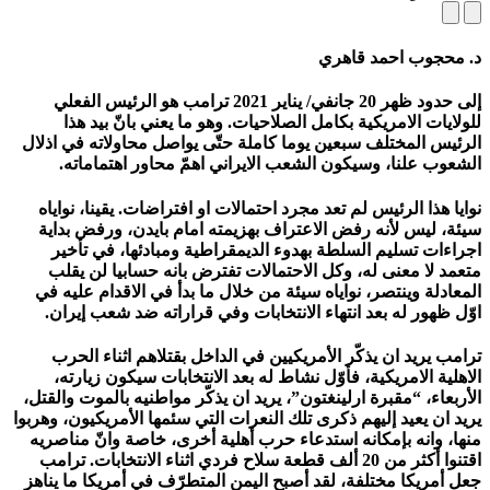
د. محجوب احمد قاهري
إلى حدود ظهر 20 جانفي/ يناير 2021 ترامب هو الرئيس الفعلي
للولايات الامريكية بكامل الصلاحيات. وهو ما يعني بانّ بيد هذا
الرئيس المختلف سبعين يوما كاملة حتّى يواصل محاولاته في اذلال
الشعوب علنا، وسيكون الشعب الايراني اهمّ محاور اهتماماته.
نوايا هذا الرئيس لم تعد مجرد احتمالات او افتراضات. يقينا، نواياه
سيئة، ليس لأنه رفض الاعتراف بهزيمته امام بايدن، ورفض بداية
اجراءات تسليم السلطة بهدوء الديمقراطية ومبادئها، في تأخير
متعمد لا معنى له، وكل الاحتمالات تفترض بانه حسابيا لن يقلب
المعادلة وينتصر، نواياه سيئة من خلال ما بدأ في الاقدام عليه في
اوّل ظهور له بعد انتهاء الانتخابات وفي قراراته ضد شعب إيران.
ترامب يريد ان يذكّر الأمريكيين في الداخل بقتلاهم اثناء الحرب
الاهلية الامريكية، فأوّل نشاط له بعد الانتخابات سيكون زيارته،
الأربعاء، “مقبرة ارلينغتون”، يريد ان يذكّر مواطنيه بالموت والقتل،
يريد ان يعيد إليهم ذكرى تلك النعرات التي سئمها الأمريكيون، وهربوا
منها، وانه بإمكانه استدعاء حرب أهلية أخرى، خاصة وانّ مناصريه
اقتنوا أكثر من 20 ألف قطعة سلاح فردي اثناء الانتخابات. ترامب
جعل أمريكا مختلفة، لقد أصبح اليمن المتطرّف في أمريكا ما يناهز