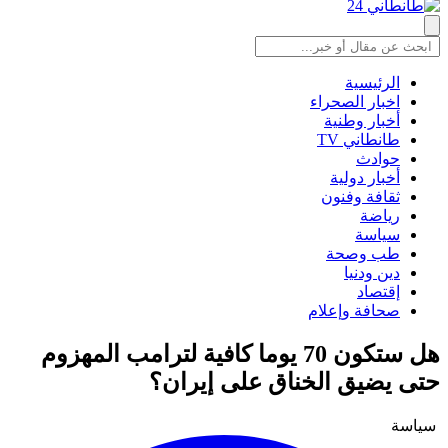
الرئيسية
اخبار الصحراء
أخبار وطنية
طانطاني TV
حوادث
أخبار دولية
ثقافة وفنون
رياضة
سياسة
طب وصحة
دين ودنيا
إقتصاد
صحافة وإعلام
هل ستكون 70 يوما كافية لترامب المهزوم
حتى يضيق الخناق على إيران؟
سياسة