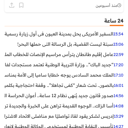
منذ أسبوعين
24 ساعة
السفير الأمريكي يحل بمدينة العيون في أول زيارة رسمية رفي
23:34
سبتة ليست القضية، بل الرسالة التي حملها البحر!
23:06
عامل إقليم طانطان يترأس مراسيم الإنصات للخطاب الملكي
22:59
“جديد الباك”.. وزارة التربية الوطنية تعتمد مستجدات لفائد
17:20
الملك محمد السادس يوجه خطابا ساميا إلى الأمة بمناسبة الذكرى الـ27 لتربع
17:10
بالصور.. تحت شعار “كفى تجاهلا”.. وقفة احتجاجية بكلميم ل
16:01
صدور قانون جديد يُنهي نظام 12 ساعة.. أعوان الحراسة الخاصة يستفيدون من المدة القانونية للشغل
14:56
أسا الزاك.. الوجوه القديمة تراهن على الخبرة والجديدة ترفع
14:08
إدريس لشكر يقود لقاءً تواصليًا مع مناضلي الاتحاد الاشتراكي
13:29
تأسيس النقابة الوطنية لمستخدمي الوكالة الوطنية لإنعاش ا
14:27