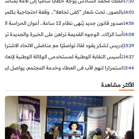
الملك محمد السادس يوجه خطابا ساميا إلى الأمة بمناسبة الذكرى الـ27 لتربع
17:10
بالصور.. تحت شعار “كفى تجاهلا”.. وقفة احتجاجية بكلميم ل
16:01
صدور قانون جديد يُنهي نظام 12 ساعة.. أعوان الحراسة الخاصة يستفيدون من المدة القانونية للشغل
14:56
أسا الزاك.. الوجوه القديمة تراهن على الخبرة والجديدة ترفع
14:08
إدريس لشكر يقود لقاءً تواصليًا مع مناضلي الاتحاد الاشتراكي
13:29
تأسيس النقابة الوطنية لمستخدمي الوكالة الوطنية لإنعاش ا
14:27
استمرارا لنهج الأب في العطاء وخدمة المجتمع، يواصل ابن ال
13:44
الأكثر مشاهدة