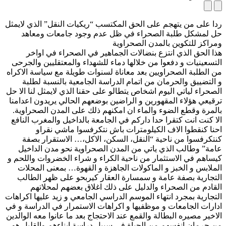
ردا على من يتهجم على الحق المكتسب “ريكيات النقل” الذي لايمثل
حل لمشكل طلبة الصحراء في ظل عدم وجود جامعات ومعاهد
ومراكز للتكوين بالمدن الصحراوية
هذا الحق الذي انتزع بنضالات الجماهير في الصحراء في اواخر
التسعينيات و دفعوا من خلالها دماء للشهداء والمعتقليين والجرحى
من الطلبة الصحراويين بعد معاناة لسنوات طويلة مع سياسة الاكراه
و التضييق والحرمان من اتمام الدراسة الجامعية بالنسبة لطلبة
الصحراء لياتي اليوم اشخاص يتطالو على حقنا الذي لايمثل لنا الا حل
ترقيعي هؤلاء المقهورين و الراضي
ن بوضعهم الحالي يريدون اعدامنا
بالمرة وقطع الضوء والماء ان امكنهم ذلك على المدن الصحراوية.
الا كنت انت كتقرا حدا داركم في الجامعة بالداخيل والمغرب النافع
احنا كنقطوا الاف الكيلومترات باش نتكرفسوا ماشي نقراو
كنتكرفسوا من ناحية “النقل، السكن، الاكل،… الاستقرار بصفة
عامة” وطالب الذي ياتي من المدن الصحراوية نحو مدن الداخيل
كيساهم في الاستثمار من ناحية الكراء و شراء الخضروات واللحم و
الملابس و الخبز و الماكولات الجاهزة و القهوة… بمعنى المحلات
التجارية بصفة عامة و سمسارة العقار كيربحو على ظهر الطالب
القادم من الصحراء والدليل على ذلك اغلاق بعضهم لمحلاتهم
التجارية بمجرد انتهاء الموسم الدراسي الجامعي و زيد عليها اكراهات
ادارات الجامعات و موظفيها و اكراهات الاستمرار في الدراسة و في
الاخير مصيره البطالة والقمع عند الاحتجاج بعد ما عانوا معه الوالدين
من حرمان انفسهم من الحياة في سبيل دراسة ابناءهم والقليل هو