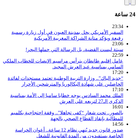
24 ساعة
23:34
السفير الأمريكي يحل بمدينة العيون في أول زيارة رسمية
رفيعة ويؤكد متانة الشراكة المغربية الأمريكية
23:06
سبتة ليست القضية، بل الرسالة التي حملها البحر!
22:59
عامل إقليم طانطان يترأس مراسيم الإنصات للخطاب الملكي
السامي بمناسبة عيد العرش المجيد.
17:20
“جديد الباك”.. وزارة التربية الوطنية تعتمد مستجدات لفائدة
الحاصلين على شهادة البكالوريا والمترشحين الأحرار
17:10
الملك محمد السادس يوجه خطابا ساميا إلى الأمة بمناسبة
الذكرى الـ27 لتربعه على العرش
16:01
بالصور.. تحت شعار “كفى تجاهلا”.. وقفة احتجاجية بكلميم
للمطالبة بإنقاذ القطاع الصحي بالجهة
14:56
صدور قانون جديد يُنهي نظام 12 ساعة.. أعوان الحراسة
الخاصة يستفيدون من المدة القانونية للشغل