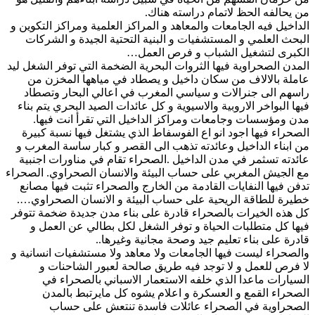
من يحالفه الحظ لاتمام دراسته هناك.
الداخيل فيه الجامعات والمعاهد و المراكز العلمية ومراكز التكوين و
البحث العلمي و المستشفيات و البنية التحتية الجيدة و الشركات
الكبرى لتشغيل الشباب و فرص العمل…
المدن الصحراوية فيها الثروات البحرية الضخمة التي توفر الشغل ليد
عاملة بالالاف من سكان داخيل و يصطاد في مياهها المخزن من
راسهم الى جنرالات و سياسي المغرب في اعالي البحار وتصطاد
فيها البواخر الاروبية والاسيوية و كل عائدات الصيد البحري يتم بناء
مدن ومؤسسات وجامعات ومراكز الداخيل التي تقرأ انت فيها.
الصحراء فيها اجود انو اع الفوسفاط الذي يشتغل فيها نسبة كبيرة
من ابناء الداخيل وعائدته تذهب الى القصر و كبار ساسة المغرب و
عائدته تسثمر في مدن الداخيل .الصحراء تقام في مناورات اجنبية
مع الجيش المغربي على حساب البيئة والانسان الصحراوي. الصحراء
تدفن فيها النفايات القادمة من الخارج والصحراء تثبت فيها مصانع
خطيرة للطاقة الريحية على حساب البيئة و الانسان الصحراوي….
كل هذه الخيرات بالصحراء قادرة على بناء مدن جديدة ضخمة تتوفر
فيها كل متطلبات الحياة و توفر الشغل لكل بطالي عن العمل و
قادرة على بناء تعليم جيد وصحة مجانية وغيرها..
والصحراء ليست فيها الجامعات ولا معاهد ولا مستشفيات انسانية و
لا فرص للعمل و لا توجد فيه طريق صالحة لعبور الشاحنات و
السيارات ماعدا الذي خلفه الاستعمار الاسباني بالصحراء في
الصحراء القمع و العسكرة و اعلام يشوه كل مايرتبط بالمدن
الصحراوية في الصحراء عائلات فاسدة تنتعش على حساب