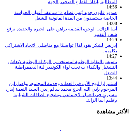
للمطالبة بإنقاذ القطاع الصحي بالجهة
14:56
صدور قانون جديد يُنهي نظام 12 ساعة.. أعوان الحراسة
الخاصة يستفيدون من المدة القانونية للشغل
14:08
أسا الزاك.. الوجوه القديمة تراهن على الخبرة والجديدة ترفع
شعار التغيير
13:29
إدريس لشكر يقود لقاءً تواصليًا مع مناضلي الاتحاد الاشتراكي
بكلميم.
14:27
تأسيس النقابة الوطنية لمستخدمي الوكالة الوطنية لإنعاش
التشغيل والكفاءات تحت لواء الكونفدرالية الديمقراطية
للشغل
13:44
استمرارا لنهج الأب في العطاء وخدمة المجتمع، يواصل ابن
المرحوم بإذن الله الحاج محمد سالم إيدر، السيد النعمة إيدر،
مسيرته في العمل الاجتماعي وتشجيع الطاقات الشبابية
بإقليم آسا الزاك.
الأكثر مشاهدة