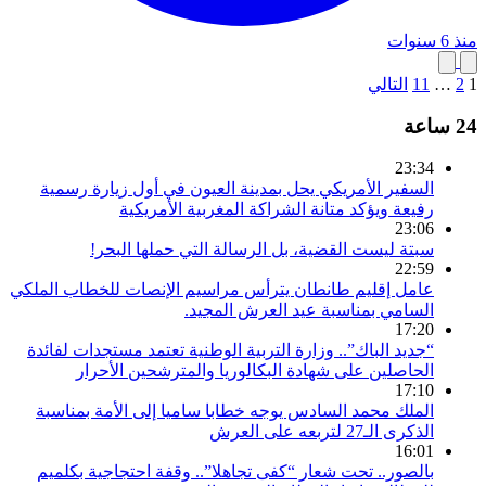
منذ 6 سنوات
1
2
…
11
التالي
24 ساعة
23:34
السفير الأمريكي يحل بمدينة العيون في أول زيارة رسمية
رفيعة ويؤكد متانة الشراكة المغربية الأمريكية
23:06
سبتة ليست القضية، بل الرسالة التي حملها البحر!
22:59
عامل إقليم طانطان يترأس مراسيم الإنصات للخطاب الملكي
السامي بمناسبة عيد العرش المجيد.
17:20
“جديد الباك”.. وزارة التربية الوطنية تعتمد مستجدات لفائدة
الحاصلين على شهادة البكالوريا والمترشحين الأحرار
17:10
الملك محمد السادس يوجه خطابا ساميا إلى الأمة بمناسبة
الذكرى الـ27 لتربعه على العرش
16:01
بالصور.. تحت شعار “كفى تجاهلا”.. وقفة احتجاجية بكلميم