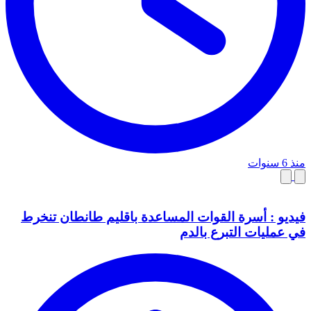
منذ 6 سنوات
فيديو : أسرة القوات المساعدة باقليم طانطان تنخرط
في عمليات التبرع بالدم