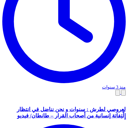
منذ 3 سنوات
لعروصي لطرش : سنوات و نحن نناضل في انتظار
إِلْتِفاتة إنسانية من أصحاب القرار – طانطان/ فيديو