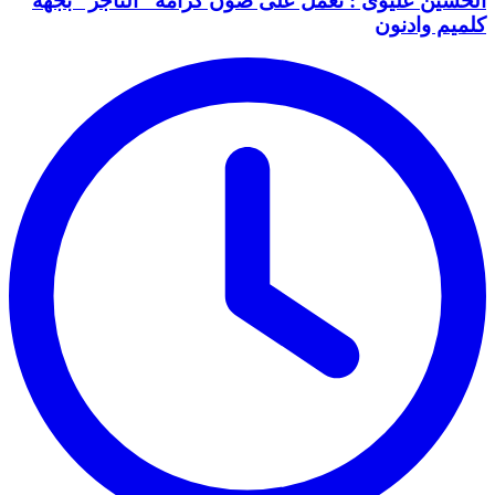
الحسين عليوى : نعمل على صون كرامة “التاجر” بجهة
كلميم وادنون