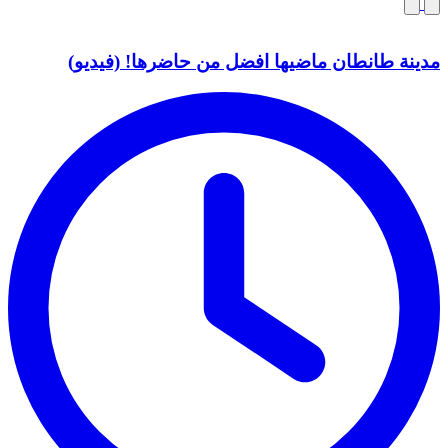
مدينة طانطان ماضيها افضل من حاضرها! (فيديو)