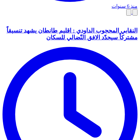
منذ 6 سنوات
النقابي المحجوب الداودي : اقليم طانطان يشهد تنسيقاً
مشتركاً سيحدّد الافق النّضالي للسكان