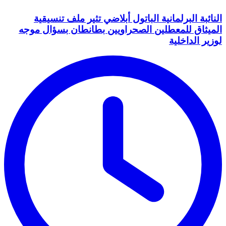
النائبة البرلمانية الباتول أبلاضي تثير ملف تنسيقية
الميثاق للمعطلين الصحراويين بطانطان بسؤال موجه
لوزير الداخلية