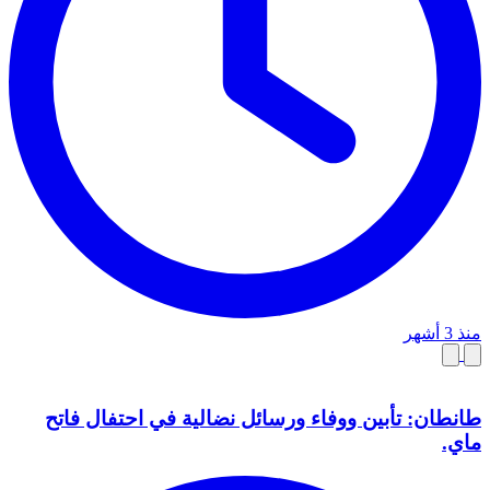
منذ 3 أشهر
طانطان: تأبين ووفاء ورسائل نضالية في احتفال فاتح
ماي.