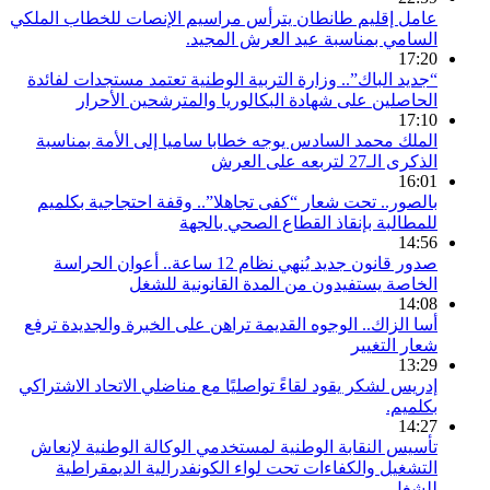
عامل إقليم طانطان يترأس مراسيم الإنصات للخطاب الملكي
السامي بمناسبة عيد العرش المجيد.
17:20
“جديد الباك”.. وزارة التربية الوطنية تعتمد مستجدات لفائدة
الحاصلين على شهادة البكالوريا والمترشحين الأحرار
17:10
الملك محمد السادس يوجه خطابا ساميا إلى الأمة بمناسبة
الذكرى الـ27 لتربعه على العرش
16:01
بالصور.. تحت شعار “كفى تجاهلا”.. وقفة احتجاجية بكلميم
للمطالبة بإنقاذ القطاع الصحي بالجهة
14:56
صدور قانون جديد يُنهي نظام 12 ساعة.. أعوان الحراسة
الخاصة يستفيدون من المدة القانونية للشغل
14:08
أسا الزاك.. الوجوه القديمة تراهن على الخبرة والجديدة ترفع
شعار التغيير
13:29
إدريس لشكر يقود لقاءً تواصليًا مع مناضلي الاتحاد الاشتراكي
بكلميم.
14:27
تأسيس النقابة الوطنية لمستخدمي الوكالة الوطنية لإنعاش
التشغيل والكفاءات تحت لواء الكونفدرالية الديمقراطية
للشغل