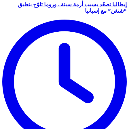
إيطاليا تصعّد بسبب أزمة سبتة.. وروما تلوّح بتعليق
“شنغن” مع إسبانيا