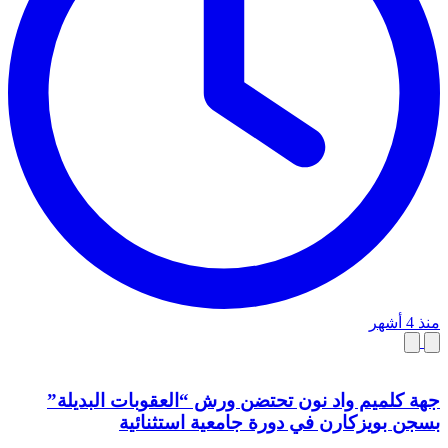
منذ 4 أشهر
جهة كلميم واد نون تحتضن ورش “العقوبات البديلة”
بسجن بويزكارن في دورة جامعية استثنائية