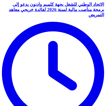
الاتحاد الوطني للشغل بجهة كلميم وادنون يدعو إلى
برمجة مناصب مالية لسنة 2026 لفائدة خريجي معاهد
التمريض