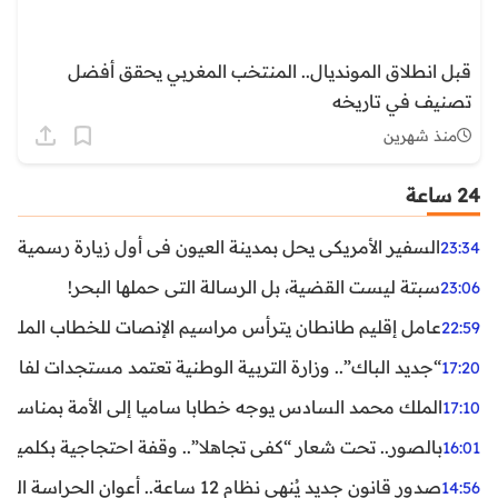
قبل انطلاق المونديال.. المنتخب المغربي يحقق أفضل
تصنيف في تاريخه
منذ شهرين
24 ساعة
السفير الأمريكي يحل بمدينة العيون في أول زيارة رسمية رفي
23:34
سبتة ليست القضية، بل الرسالة التي حملها البحر!
23:06
عامل إقليم طانطان يترأس مراسيم الإنصات للخطاب الملكي
22:59
“جديد الباك”.. وزارة التربية الوطنية تعتمد مستجدات لفائد
17:20
الملك محمد السادس يوجه خطابا ساميا إلى الأمة بمناسبة الذكرى الـ27 لتربع
17:10
بالصور.. تحت شعار “كفى تجاهلا”.. وقفة احتجاجية بكلميم ل
16:01
صدور قانون جديد يُنهي نظام 12 ساعة.. أعوان الحراسة الخاصة يستفيدون من المدة القانونية للشغل
14:56