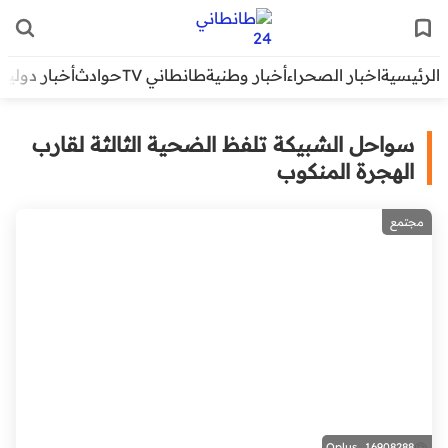
الرئيسية
اخبار الصحراء
أخبار وطنية
طانطاني TV
حوادث
أخبار دولية
سواحل الشبيكة تلفظ الضحية الثالثة لقارب
الهجرة المنكوب
مجتمع
Oplus_16908288