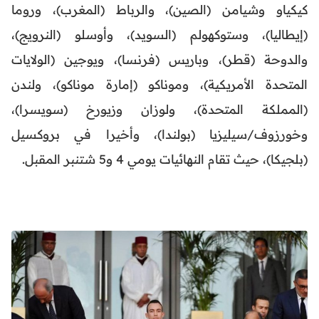
كيكياو وشيامن (الصين)، والرباط (المغرب)، وروما
(إيطاليا)، وستوكهولم (السويد)، وأوسلو (النرويج)،
والدوحة (قطر)، وباريس (فرنسا)، ويوجين (الولايات
المتحدة الأمريكية)، وموناكو (إمارة موناكو)، ولندن
(المملكة المتحدة)، ولوزان وزيورخ (سويسرا)،
وخورزوف/سيليزيا (بولندا)، وأخيرا في بروكسيل
(بلجيكا)، حيث تقام النهائيات يومي 4 و5 شتنبر المقبل.