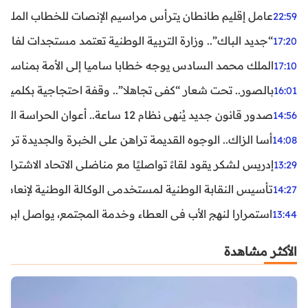
عامل إقليم طانطان يترأس مراسيم الإنصات للخطاب الملكي
22:59
“جديد الباك”.. وزارة التربية الوطنية تعتمد مستجدات لفائد
17:20
الملك محمد السادس يوجه خطابا ساميا إلى الأمة بمناسبة الذكرى الـ27 لتربع
17:10
بالصور.. تحت شعار “كفى تجاهلا”.. وقفة احتجاجية بكلميم ل
16:01
صدور قانون جديد يُنهي نظام 12 ساعة.. أعوان الحراسة الخاصة يستفيدون من المدة القانونية للشغل
14:56
أسا الزاك.. الوجوه القديمة تراهن على الخبرة والجديدة ترفع
14:08
إدريس لشكر يقود لقاءً تواصليًا مع مناضلي الاتحاد الاشتراكي
13:29
تأسيس النقابة الوطنية لمستخدمي الوكالة الوطنية لإنعاش ا
14:27
استمرارا لنهج الأب في العطاء وخدمة المجتمع، يواصل ابن ال
13:44
الأكثر مشاهدة