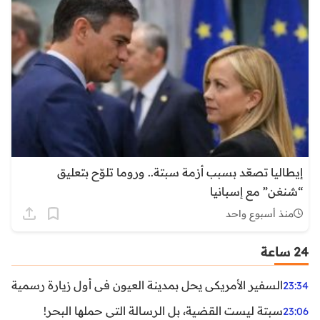
إيطاليا تصعّد بسبب أزمة سبتة.. وروما تلوّح بتعليق
“شنغن” مع إسبانيا
منذ أسبوع واحد
24 ساعة
السفير الأمريكي يحل بمدينة العيون في أول زيارة رسمية رفي
23:34
سبتة ليست القضية، بل الرسالة التي حملها البحر!
23:06