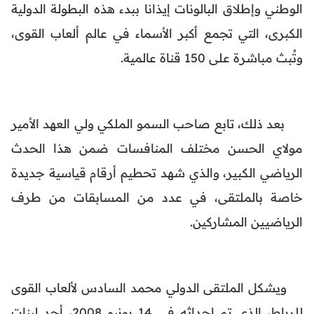
الوطني وإطلاق البالونات إيذانا ببدء هذه البطولة الدولية
الكبرى، التي تجمع أكبر الأسماء في عالم ألعاب القوى،
وتُبث مباشرة على 150 قناة عالمية.
بعد ذلك، تابع صاحب السمو الملكي ولي العهد الأمير
مولاي الحسن مختلف المنافسات ضمن هذا الحدث
الرياضي الكبير، والذي شهد تحطيم أرقام قياسية جديدة
خاصة بالملتقى، في عدد من المسابقات من طرف
الرياضيين المشاركين.
ويشكل الملتقى الدولي محمد السادس لألعاب القوى
للرباط، الذي تم إحداثه في 14 يونيو 2008، أحد لبنات